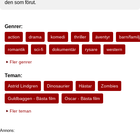
den som förut.
Genrer:
action
drama
komedi
thriller
äventyr
barn/familj
romantik
sci-fi
dokumentär
rysare
western
Fler genrer
Teman:
Astrid Lindgren
Dinosaurier
Hästar
Zombies
Guldbaggen - Bästa film
Oscar - Bästa film
Fler teman
Annons: