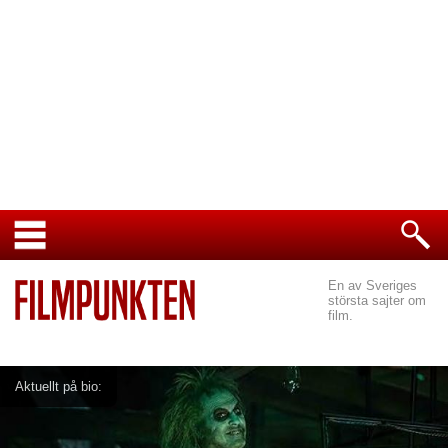
En av Sveriges
största sajter om
film.
Aktuellt på bio: