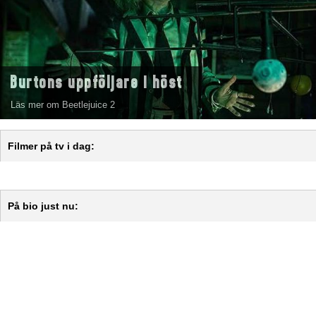
Burtons uppföljare i höst
Läs mer om Beetlejuice 2
Filmer på tv i dag:
På bio just nu: