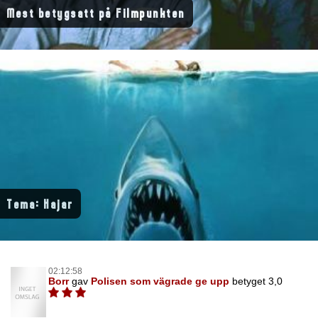
Mest betygsatt på Filmpunkten
Tema: Hajar
02:12:58
Borr
gav
Polisen som vägrade ge upp
betyget 3,0