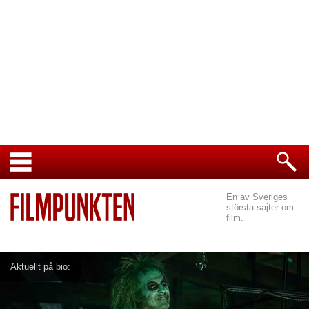
En av Sveriges
största sajter om
film.
Aktuellt på bio: