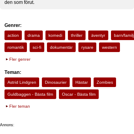
den som förut.
Genrer:
action
drama
komedi
thriller
äventyr
barn/familj
romantik
sci-fi
dokumentär
rysare
western
Fler genrer
Teman:
Astrid Lindgren
Dinosaurier
Hästar
Zombies
Guldbaggen - Bästa film
Oscar - Bästa film
Fler teman
Annons: