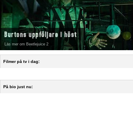
Burtons uppföljare i höst
Läs mer om Beetlejuice 2
Filmer på tv i dag:
På bio just nu: