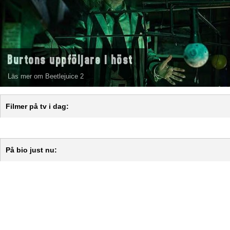
Burtons uppföljare i höst
Läs mer om Beetlejuice 2
Filmer på tv i dag:
På bio just nu: