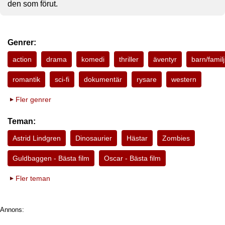
den som förut.
Genrer:
action
drama
komedi
thriller
äventyr
barn/familj
romantik
sci-fi
dokumentär
rysare
western
Fler genrer
Teman:
Astrid Lindgren
Dinosaurier
Hästar
Zombies
Guldbaggen - Bästa film
Oscar - Bästa film
Fler teman
Annons: