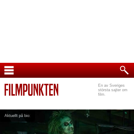
En av Sveriges
största sajter om
film.
Aktuellt på bio: