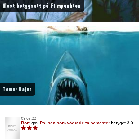
Mest betygsatt på Filmpunkten
Tema: Hajar
03:08:22
Borr
gav
Polisen som vägrade ta semester
betyget 3,0