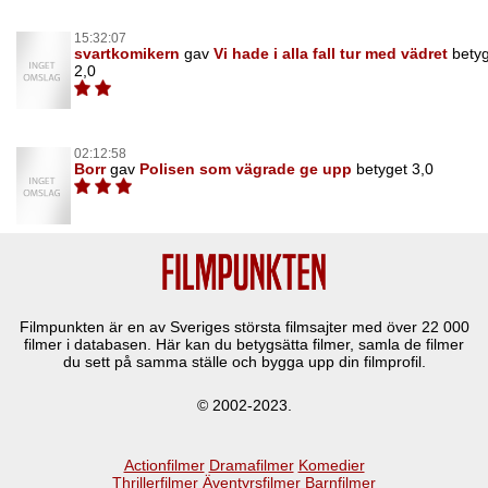
15:32:07
svartkomikern
gav
Vi hade i alla fall tur med vädret
bety
2,0
02:12:58
Borr
gav
Polisen som vägrade ge upp
betyget 3,0
Filmpunkten är en av Sveriges största filmsajter med över
22 000
filmer i databasen. Här kan du betygsätta filmer, samla de filmer
du sett på samma ställe och bygga upp din filmprofil.
© 2002-2023.
Actionfilmer
Dramafilmer
Komedier
Thrillerfilmer
Äventyrsfilmer
Barnfilmer