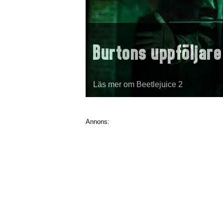
Burtons uppföljare
Läs mer om Beetlejuice 2
Annons: