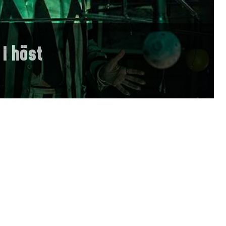
 i höst