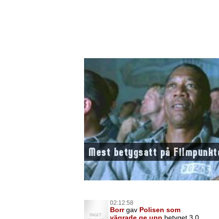
Mest betygsatt på Filmpunkt
02:12:58
Borr
gav
Polisen som
vägrade ge upp
betyget 3,0