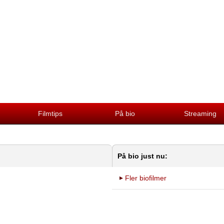
Filmtips
På bio
Streaming
På bio just nu:
Fler biofilmer