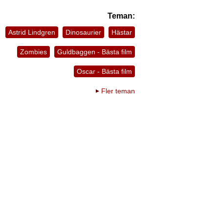
Teman:
Astrid Lindgren
Dinosaurier
Hästar
Zombies
Guldbaggen - Bästa film
Oscar - Bästa film
Fler teman