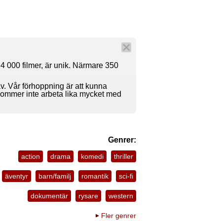
4 000 filmer, är unik. Närmare 350
av. Vår förhoppning är att kunna
 kommer inte arbeta lika mycket med
Genrer:
action
drama
komedi
thriller
äventyr
barn/familj
romantik
sci-fi
dokumentär
rysare
western
Fler genrer