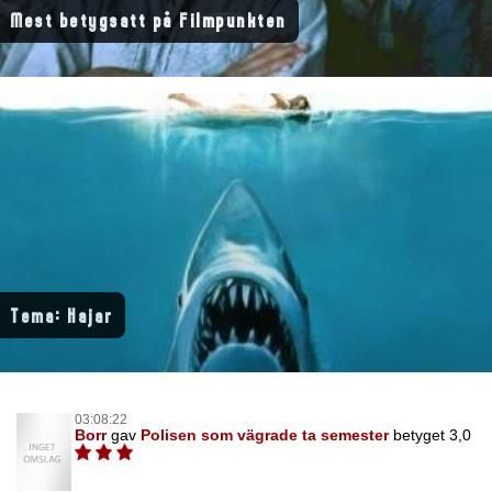
Mest betygsatt på Filmpunkten
Tema: Hajar
03:08:22
Borr
gav
Polisen som vägrade ta semester
betyget 3,0