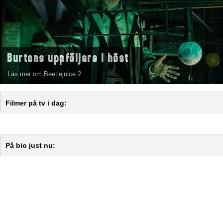
Burtons uppföljare i höst
Läs mer om Beetlejuice 2
Filmer på tv i dag:
På bio just nu: