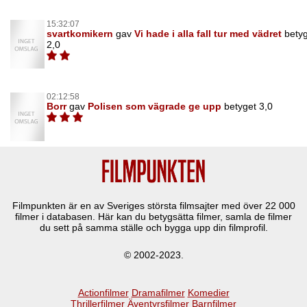
15:32:07
svartkomikern
gav
Vi hade i alla fall tur med vädret
bety
2,0
02:12:58
Borr
gav
Polisen som vägrade ge upp
betyget 3,0
Filmpunkten är en av Sveriges största filmsajter med över
22 000
filmer i databasen. Här kan du betygsätta filmer, samla de filmer
du sett på samma ställe och bygga upp din filmprofil.
© 2002-2023.
Actionfilmer
Dramafilmer
Komedier
Thrillerfilmer
Äventyrsfilmer
Barnfilmer