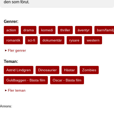
den som förut.
Genrer:
action
drama
komedi
thriller
äventyr
barn/familj
romantik
sci-fi
dokumentär
rysare
western
Fler genrer
Teman:
Astrid Lindgren
Dinosaurier
Hästar
Zombies
Guldbaggen - Bästa film
Oscar - Bästa film
Fler teman
Annons: