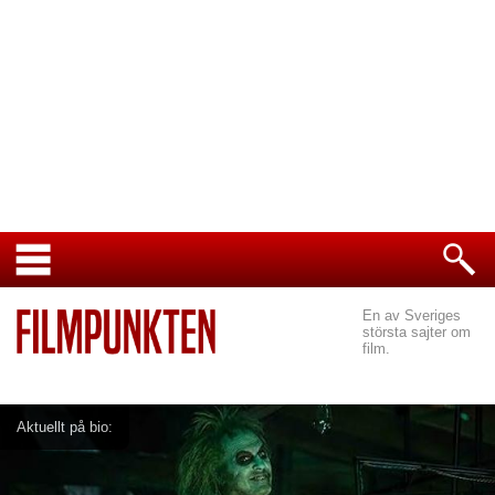
En av Sveriges
största sajter om
film.
Aktuellt på bio: