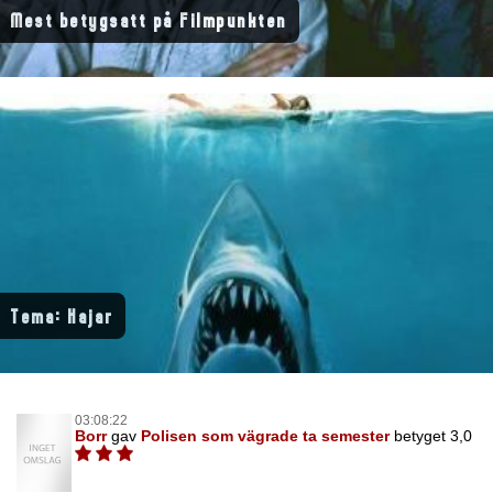
Mest betygsatt på Filmpunkten
Tema: Hajar
03:08:22
Borr
gav
Polisen som vägrade ta semester
betyget 3,0