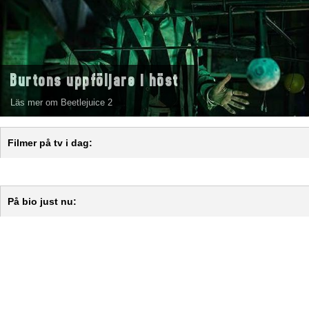
Burtons uppföljare i höst
Läs mer om Beetlejuice 2
Filmer på tv i dag:
På bio just nu: