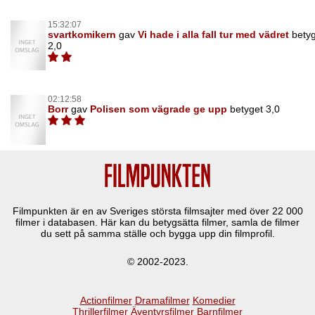
15:32:07
svartkomikern
gav
Vi hade i alla fall tur med vädret
bety
2,0
02:12:58
Borr
gav
Polisen som vägrade ge upp
betyget 3,0
Filmpunkten är en av Sveriges största filmsajter med över
22 000
filmer i databasen. Här kan du betygsätta filmer, samla de filmer
du sett på samma ställe och bygga upp din filmprofil.
© 2002-2023.
Actionfilmer
Dramafilmer
Komedier
Thrillerfilmer
Äventyrsfilmer
Barnfilmer