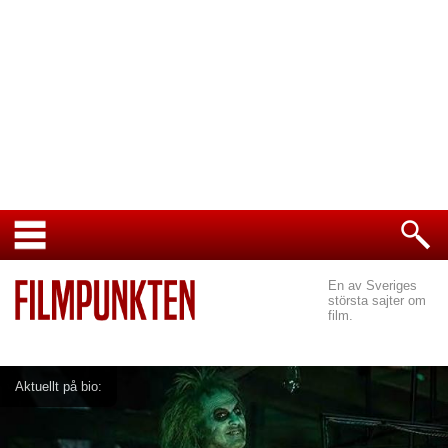
En av Sveriges
största sajter om
film.
Aktuellt på bio: