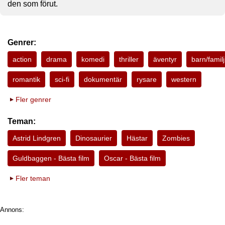
den som förut.
Genrer:
action
drama
komedi
thriller
äventyr
barn/familj
romantik
sci-fi
dokumentär
rysare
western
Fler genrer
Teman:
Astrid Lindgren
Dinosaurier
Hästar
Zombies
Guldbaggen - Bästa film
Oscar - Bästa film
Fler teman
Annons: