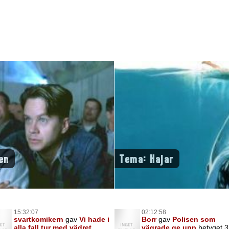
en
Tema: Hajar
15:32:07
02:12:58
svartkomikern
gav
Vi hade i
Borr
gav
Polisen som
alla fall tur med vädret
vägrade ge upp
betyget 3