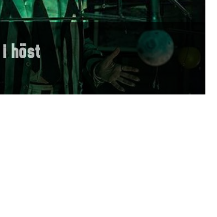
 i höst