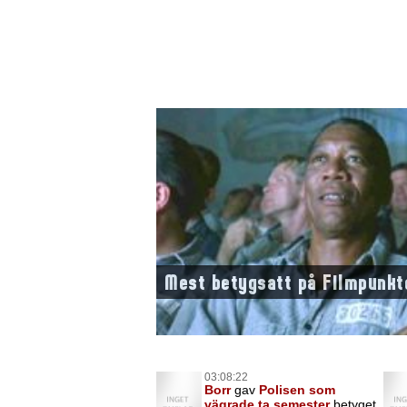
Mest betygsatt på Filmpunkt
03:08:22
Borr
gav
Polisen som
vägrade ta semester
betyget