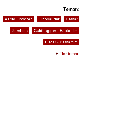
Teman:
Astrid Lindgren
Dinosaurier
Hästar
Zombies
Guldbaggen - Bästa film
Oscar - Bästa film
Fler teman