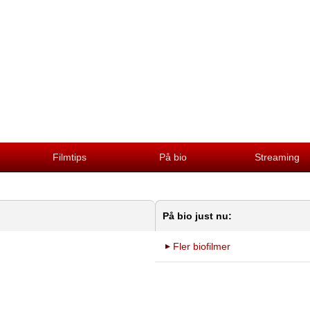
Filmtips
På bio
Streaming
På bio just nu:
Fler biofilmer