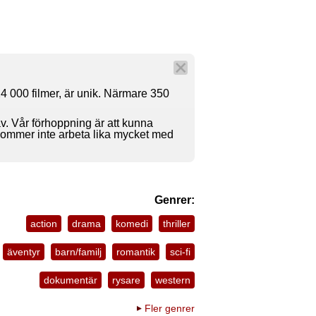
4 000 filmer, är unik. Närmare 350
av. Vår förhoppning är att kunna
 kommer inte arbeta lika mycket med
Genrer:
action
drama
komedi
thriller
äventyr
barn/familj
romantik
sci-fi
dokumentär
rysare
western
Fler genrer