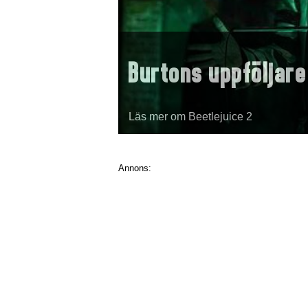
Burtons uppföljare
Läs mer om Beetlejuice 2
Annons: