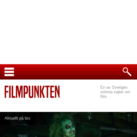
En av Sveriges
största sajter om
film.
Aktuellt på bio: