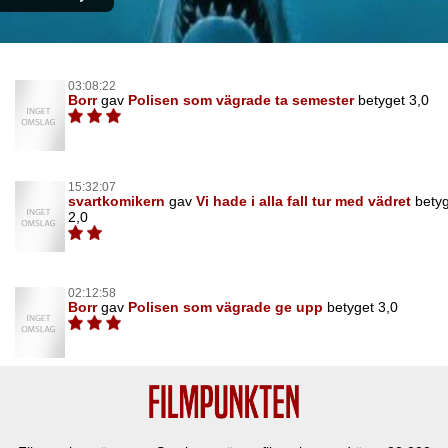
03:08:22
Borr
gav
Polisen som vägrade ta semester
betyget 3,0
15:32:07
svartkomikern
gav
Vi hade i alla fall tur med vädret
bety
2,0
02:12:58
Borr
gav
Polisen som vägrade ge upp
betyget 3,0