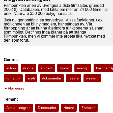
Filmpunkten är en av Sveriges äldsta filmsajter, grundad
2002 (!). Databasen, med fakta om mer än 24 000 filmer, är
unik. Närmare 350 000 betyg har satts.
Just nu genomför vi ett serverbyte. Vissa funktioner, t.ex.
möjligheten att bli ny medlem, har stängas av. Vår
förhoppning är att kunna återinföra funktionerna så snart
som möligt. Det finns inga planer på att stänga
Filmpunkten, men vi kommer inte arbeta lika mycket med
den som förut.
Genrer:
action
drama
komedi
thriller
äventyr
barn/familj
romantik
sci-fi
dokumentär
rysare
western
Fler genrer
Teman:
Astrid Lindgren
Dinosaurier
Hästar
Zombies