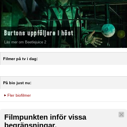
Burtons uppföljare i höst
Läs mer om Beetlejuice 2
Filmer på tv i dag:
På bio just nu:
Fler biofilmer
Filmpunkten inför vissa
begränsningar.