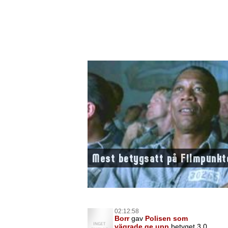
Mest betygsatt på Filmpunkt
02:12:58
Borr
gav
Polisen som
vägrade ge upp
betyget 3,0