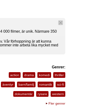
4 000 filmer, är unik. Närmare 350
av. Vår förhoppning är att kunna
 kommer inte arbeta lika mycket med
Genrer:
action
drama
komedi
thriller
äventyr
barn/familj
romantik
sci-fi
dokumentär
rysare
western
Fler genrer