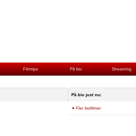
Filmtips
På bio
Streaming
På bio just nu:
Fler biofilmer