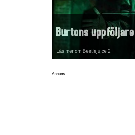
Burtons uppföljare
Läs mer om Beetlejuice 2
Annons: