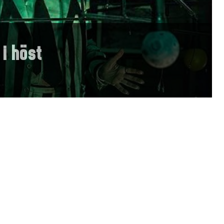
 i höst