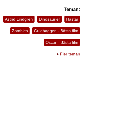
Teman:
Astrid Lindgren
Dinosaurier
Hästar
Zombies
Guldbaggen - Bästa film
Oscar - Bästa film
Fler teman