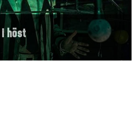
 i höst