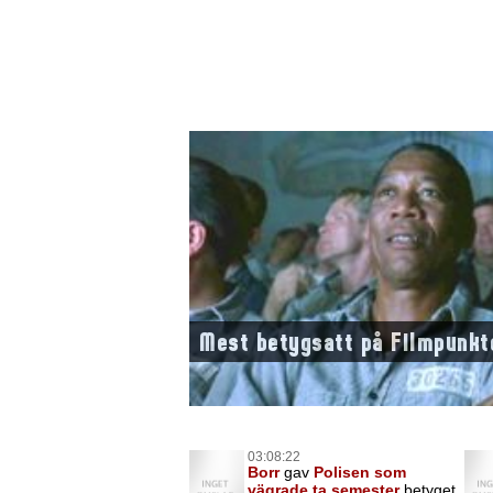
Mest betygsatt på Filmpunkt
03:08:22
Borr
gav
Polisen som
vägrade ta semester
betyget