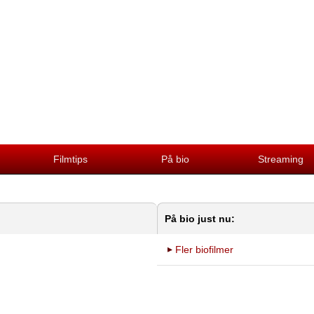
Filmtips
På bio
Streaming
På bio just nu:
Fler biofilmer