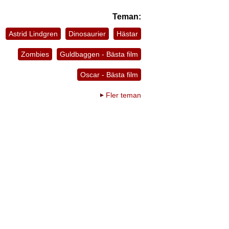
Teman:
Astrid Lindgren
Dinosaurier
Hästar
Zombies
Guldbaggen - Bästa film
Oscar - Bästa film
Fler teman