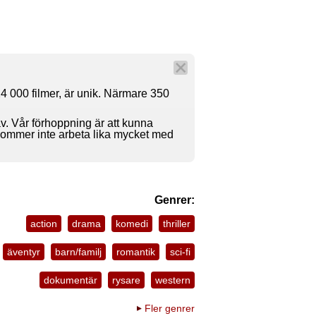
4 000 filmer, är unik. Närmare 350
av. Vår förhoppning är att kunna
 kommer inte arbeta lika mycket med
Genrer:
action
drama
komedi
thriller
äventyr
barn/familj
romantik
sci-fi
dokumentär
rysare
western
Fler genrer