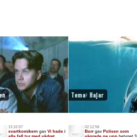
en
Tema: Hajar
15:32:07
02:12:58
svartkomikern
gav
Vi hade i
Borr
gav
Polisen som
alla fall tur med vädret
vägrade ge upp
betyget 3