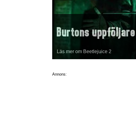
Burtons uppföljare
Läs mer om Beetlejuice 2
Annons: