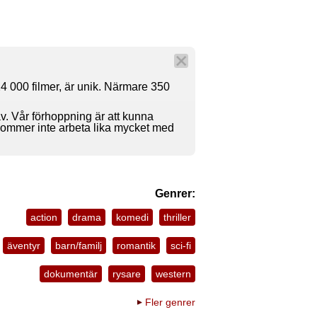
4 000 filmer, är unik. Närmare 350
av. Vår förhoppning är att kunna
 kommer inte arbeta lika mycket med
Genrer:
action
drama
komedi
thriller
äventyr
barn/familj
romantik
sci-fi
dokumentär
rysare
western
Fler genrer