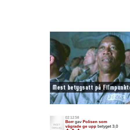
Mest betygsatt på Filmpunkt
02:12:58
Borr
gav
Polisen som
vägrade ge upp
betyget 3,0