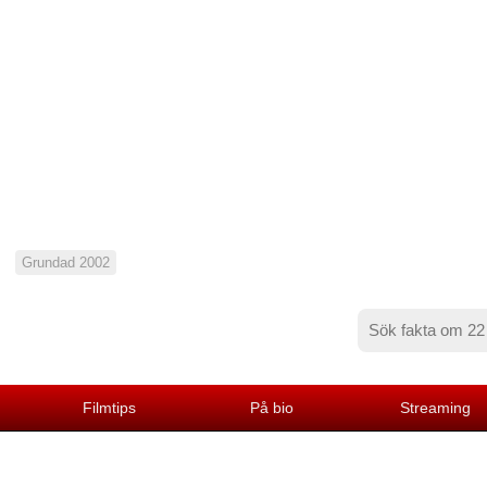
Grundad 2002
Filmtips
På bio
Streaming