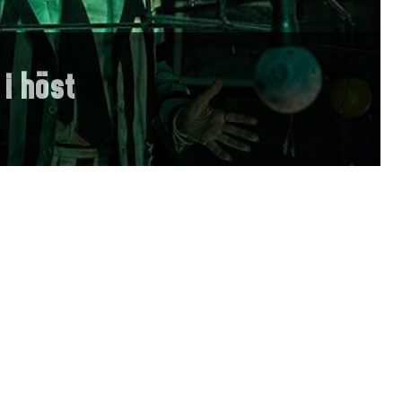
 i höst