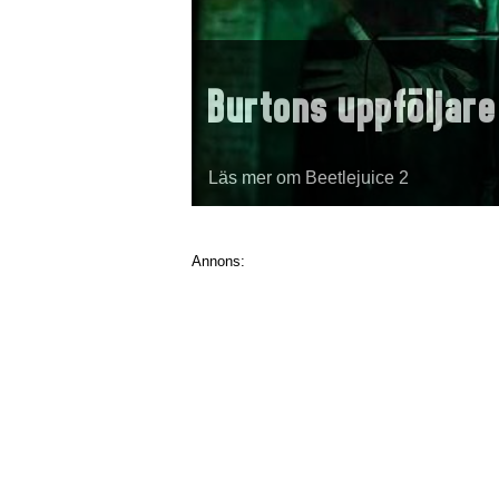
Burtons uppföljare
Läs mer om Beetlejuice 2
Annons: