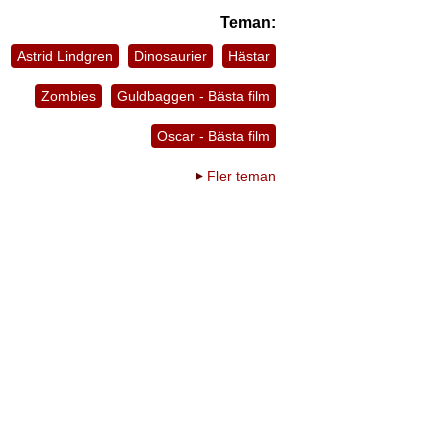
Teman:
Astrid Lindgren
Dinosaurier
Hästar
Zombies
Guldbaggen - Bästa film
Oscar - Bästa film
Fler teman