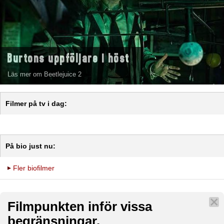
Burtons uppföljare i höst
Läs mer om Beetlejuice 2
Filmer på tv i dag:
På bio just nu:
Fler biofilmer
Filmpunkten inför vissa
begränsningar.