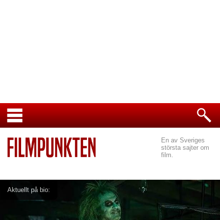
En av Sveriges
största sajter om
film.
Aktuellt på bio: