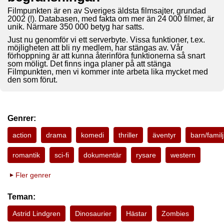
Filmpunkten är en av Sveriges äldsta filmsajter, grundad
2002 (!). Databasen, med fakta om mer än 24 000 filmer, är
unik. Närmare 350 000 betyg har satts.
Just nu genomför vi ett serverbyte. Vissa funktioner, t.ex.
möjligheten att bli ny medlem, har stängas av. Vår
förhoppning är att kunna återinföra funktionerna så snart
som möligt. Det finns inga planer på att stänga
Filmpunkten, men vi kommer inte arbeta lika mycket med
den som förut.
Genrer:
action
drama
komedi
thriller
äventyr
barn/familj
romantik
sci-fi
dokumentär
rysare
western
Fler genrer
Teman:
Astrid Lindgren
Dinosaurier
Hästar
Zombies