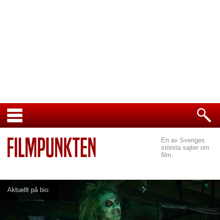
En av Sveriges
största sajter om
film.
Aktuellt på bio: