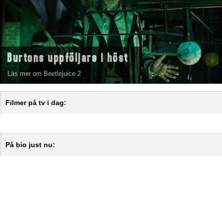
Burtons uppföljare i höst
Läs mer om Beetlejuice 2
Filmer på tv i dag:
På bio just nu: