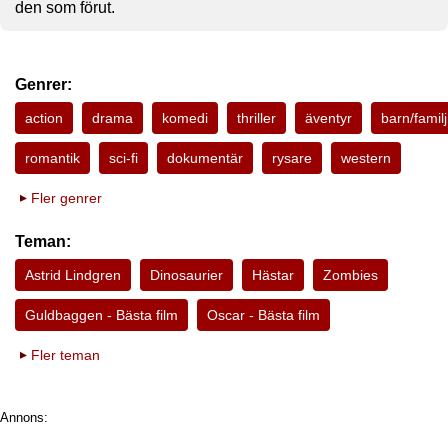
den som förut.
Genrer:
action
drama
komedi
thriller
äventyr
barn/familj
romantik
sci-fi
dokumentär
rysare
western
Fler genrer
Teman:
Astrid Lindgren
Dinosaurier
Hästar
Zombies
Guldbaggen - Bästa film
Oscar - Bästa film
Fler teman
Annons: