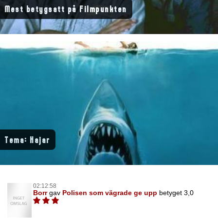
Mest betygsatt på Filmpunkten
Tema: Hajar
02:12:58
Borr
gav
Polisen som vägrade ge upp
betyget 3,0