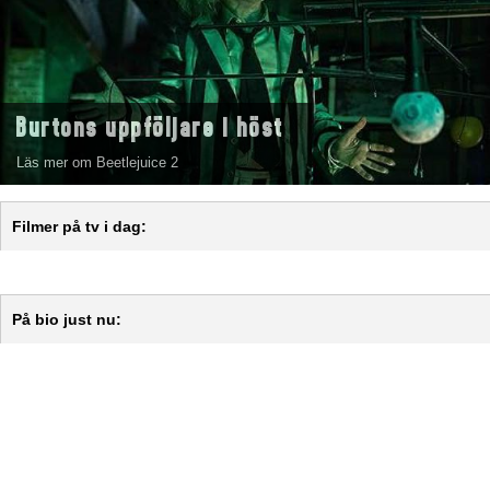
Burtons uppföljare i höst
Läs mer om Beetlejuice 2
Filmer på tv i dag:
På bio just nu: