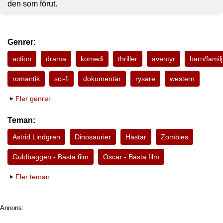
den som förut.
Genrer:
action
drama
komedi
thriller
äventyr
barn/familj
romantik
sci-fi
dokumentär
rysare
western
Fler genrer
Teman:
Astrid Lindgren
Dinosaurier
Hästar
Zombies
Guldbaggen - Bästa film
Oscar - Bästa film
Fler teman
Annons: