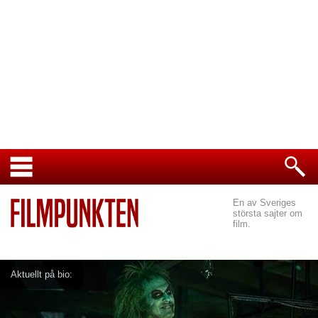
En av Sveriges
största sajter om
film.
Aktuellt på bio: