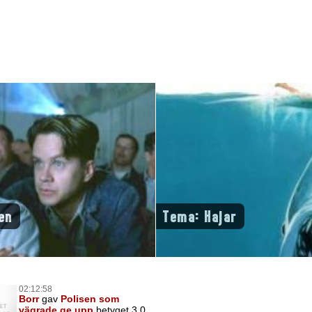
en
Tema: Hajar
02:12:58
Borr
gav
Polisen som
vägrade ge upp
betyget 3,0