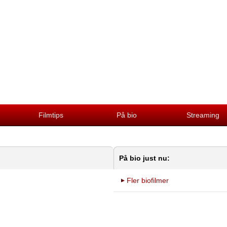
Filmtips
På bio
Streaming
På bio just nu:
Fler biofilmer