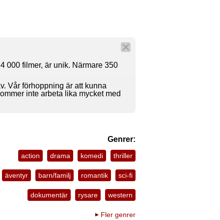
4 000 filmer, är unik. Närmare 350
av. Vår förhoppning är att kunna
 kommer inte arbeta lika mycket med
Genrer:
action
drama
komedi
thriller
äventyr
barn/familj
romantik
sci-fi
dokumentär
rysare
western
Fler genrer