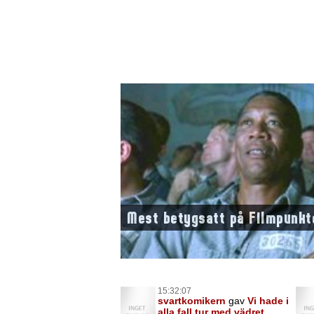
Mest betygsatt på Filmpunkt
15:32:07
svartkomikern
gav
Vi hade i
alla fall tur med vädret