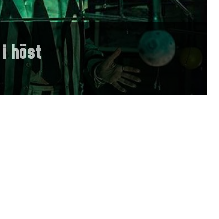
 i höst