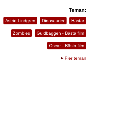
Teman:
Astrid Lindgren
Dinosaurier
Hästar
Zombies
Guldbaggen - Bästa film
Oscar - Bästa film
Fler teman