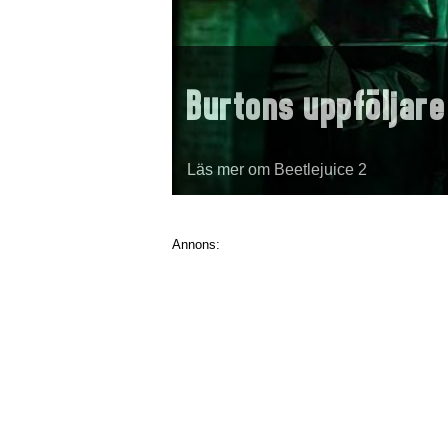
Burtons uppföljare
Läs mer om Beetlejuice 2
Annons: