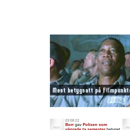
Mest betygsatt på Filmpunkt
03:08:22
Borr
gav
Polisen som
vägrade ta semester
betyget