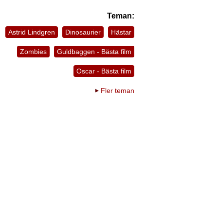
Teman:
Astrid Lindgren
Dinosaurier
Hästar
Zombies
Guldbaggen - Bästa film
Oscar - Bästa film
Fler teman