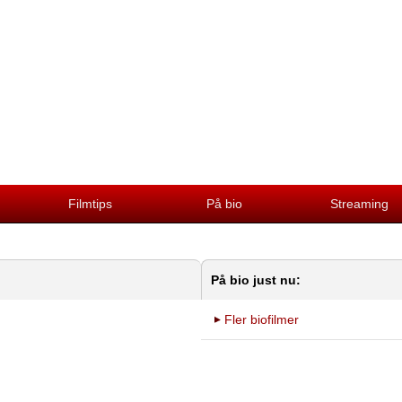
Filmtips
På bio
Streaming
På bio just nu:
Fler biofilmer