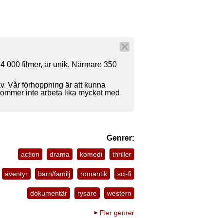
4 000 filmer, är unik. Närmare 350
av. Vår förhoppning är att kunna
 kommer inte arbeta lika mycket med
Genrer:
action
drama
komedi
thriller
äventyr
barn/familj
romantik
sci-fi
dokumentär
rysare
western
Fler genrer