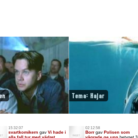
en
Tema: Hajar
15:32:07
02:12:58
svartkomikern
gav
Vi hade i
Borr
gav
Polisen som
alla fall tur med vädret
vägrade ge upp
betyget 3