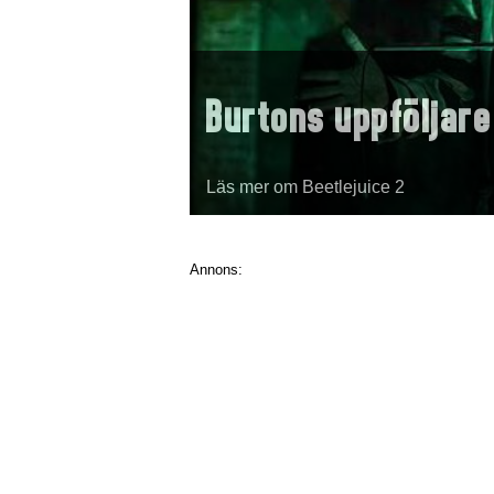
Burtons uppföljare
Läs mer om Beetlejuice 2
Annons: