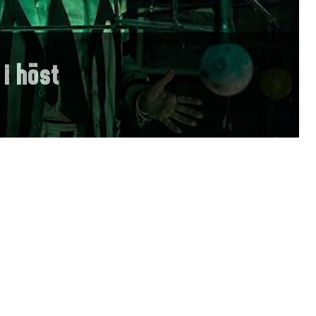
 i höst