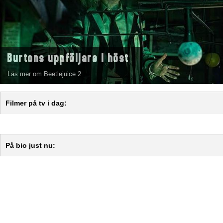
Burtons uppföljare i höst
Läs mer om Beetlejuice 2
Filmer på tv i dag:
På bio just nu: