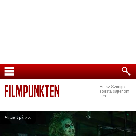
En av Sveriges
största sajter om
film.
Aktuellt på bio: