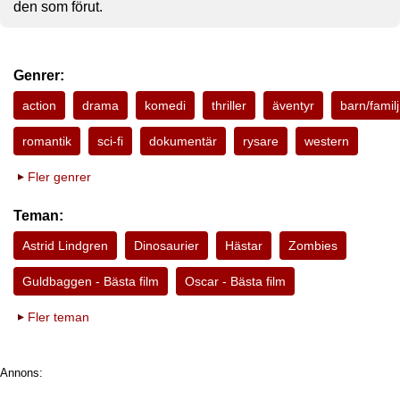
den som förut.
Genrer:
action
drama
komedi
thriller
äventyr
barn/familj
romantik
sci-fi
dokumentär
rysare
western
Fler genrer
Teman:
Astrid Lindgren
Dinosaurier
Hästar
Zombies
Guldbaggen - Bästa film
Oscar - Bästa film
Fler teman
Annons: