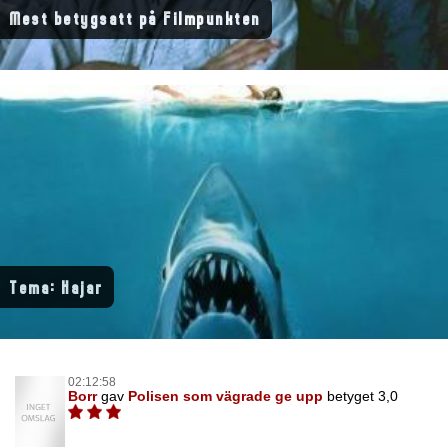
Mest betygsatt på Filmpunkten
Tema: Hajar
02:12:58
Borr
gav
Polisen som vägrade ge upp
betyget 3,0