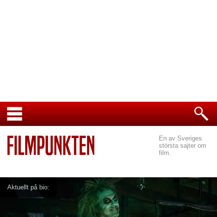
En av Sveriges
största sajter om
film.
Aktuellt på bio: