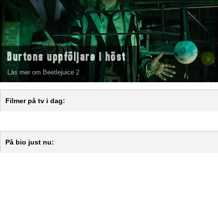
Burtons uppföljare i höst
Läs mer om Beetlejuice 2
Filmer på tv i dag:
På bio just nu: