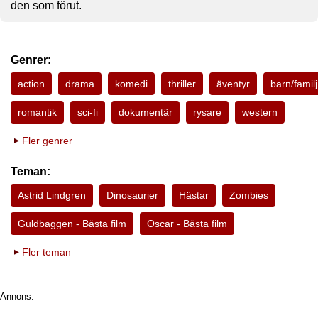
den som förut.
Genrer:
action
drama
komedi
thriller
äventyr
barn/familj
romantik
sci-fi
dokumentär
rysare
western
Fler genrer
Teman:
Astrid Lindgren
Dinosaurier
Hästar
Zombies
Guldbaggen - Bästa film
Oscar - Bästa film
Fler teman
Annons: