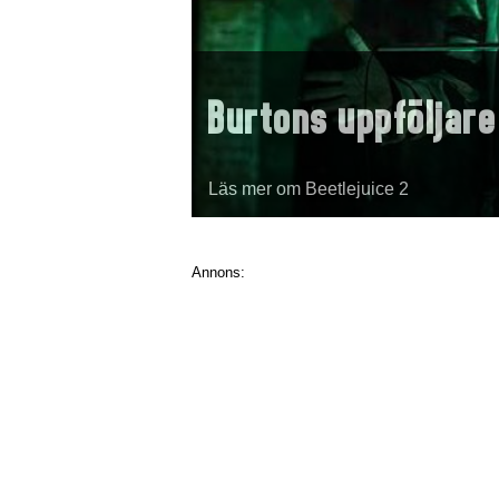
Burtons uppföljare
Läs mer om Beetlejuice 2
Annons: