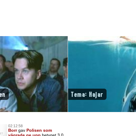
en
Tema: Hajar
02:12:58
Borr
gav
Polisen som
vägrade ge upp
betyget 3,0