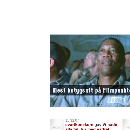
Mest betygsatt på Filmpunkt
15:32:07
svartkomikern
gav
Vi hade i
alla fall tur med vädret