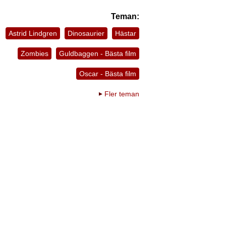
Teman:
Astrid Lindgren
Dinosaurier
Hästar
Zombies
Guldbaggen - Bästa film
Oscar - Bästa film
Fler teman