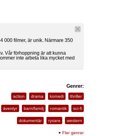
4 000 filmer, är unik. Närmare 350
av. Vår förhoppning är att kunna
 kommer inte arbeta lika mycket med
Genrer:
action
drama
komedi
thriller
äventyr
barn/familj
romantik
sci-fi
dokumentär
rysare
western
Fler genrer