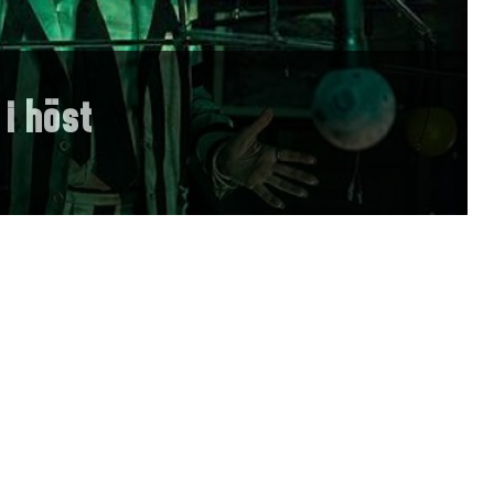
 i höst