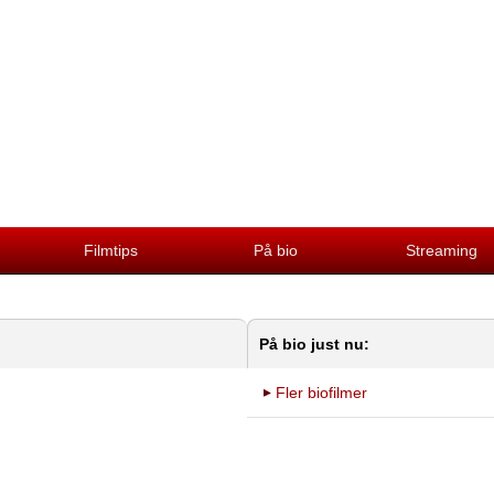
Filmtips
På bio
Streaming
På bio just nu:
Fler biofilmer