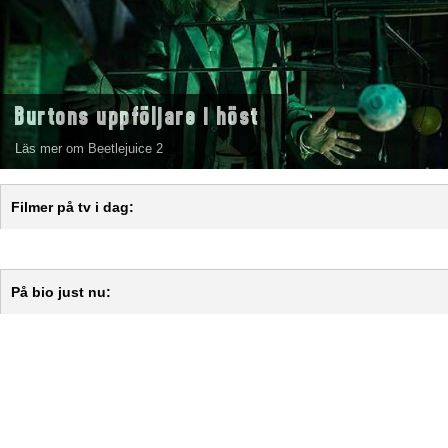
Burtons uppföljare i höst
Läs mer om Beetlejuice 2
Filmer på tv i dag:
På bio just nu: