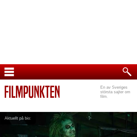
En av Sveriges
största sajter om
film.
Aktuellt på bio: