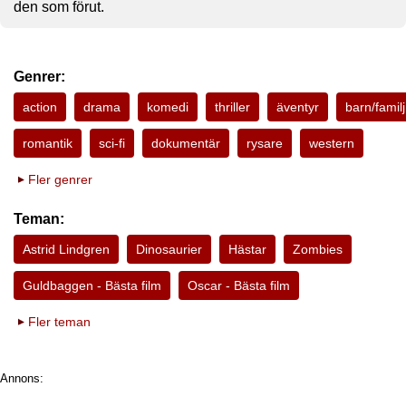
den som förut.
Genrer:
action
drama
komedi
thriller
äventyr
barn/familj
romantik
sci-fi
dokumentär
rysare
western
Fler genrer
Teman:
Astrid Lindgren
Dinosaurier
Hästar
Zombies
Guldbaggen - Bästa film
Oscar - Bästa film
Fler teman
Annons: