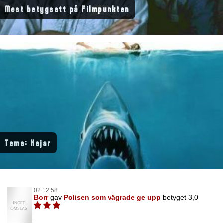
Mest betygsatt på Filmpunkten
Tema: Hajar
02:12:58
Borr
gav
Polisen som vägrade ge upp
betyget 3,0