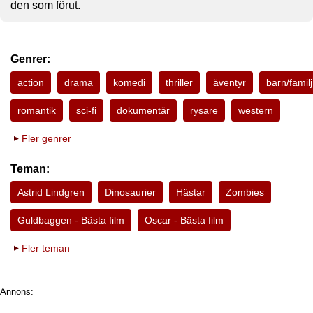
den som förut.
Genrer:
action
drama
komedi
thriller
äventyr
barn/familj
romantik
sci-fi
dokumentär
rysare
western
Fler genrer
Teman:
Astrid Lindgren
Dinosaurier
Hästar
Zombies
Guldbaggen - Bästa film
Oscar - Bästa film
Fler teman
Annons: