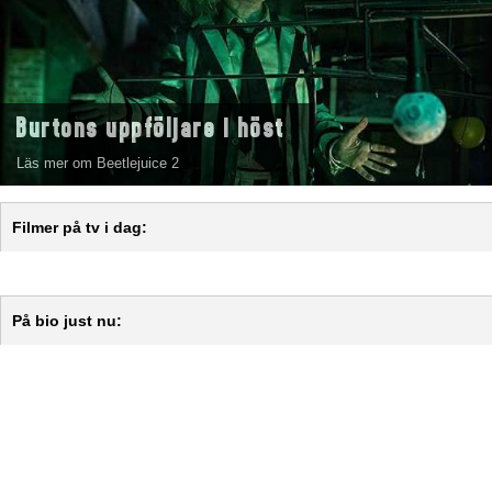
Burtons uppföljare i höst
Läs mer om Beetlejuice 2
Filmer på tv i dag:
På bio just nu: