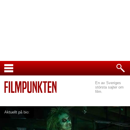
En av Sveriges
största sajter om
film.
Aktuellt på bio: