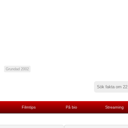
Grundad 2002
Filmtips
På bio
Streaming