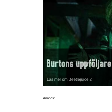
Burtons uppföljare
Läs mer om Beetlejuice 2
Annons: