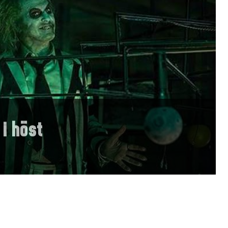
 i höst