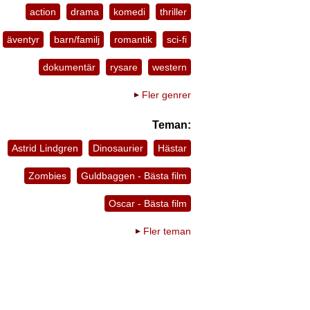
action
drama
komedi
thriller
äventyr
barn/familj
romantik
sci-fi
dokumentär
rysare
western
Fler genrer
Teman:
Astrid Lindgren
Dinosaurier
Hästar
Zombies
Guldbaggen - Bästa film
Oscar - Bästa film
Fler teman