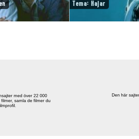
en
Tema: Hajar
Den här sajten
lmsajter med över
22 000
 filmer, samla de filmer du
lmprofil.