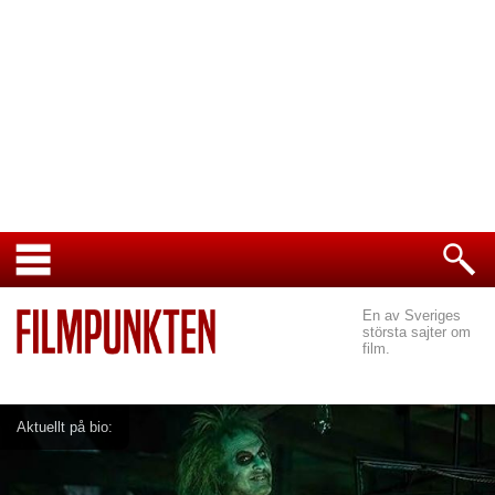
En av Sveriges
största sajter om
film.
Aktuellt på bio: