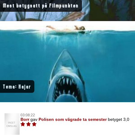
Mest betygsatt på Filmpunkten
Tema: Hajar
03:08:22
Borr
gav
Polisen som vägrade ta semester
betyget 3,0