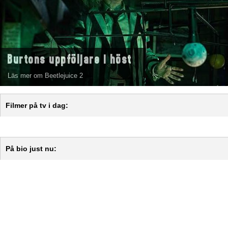
Burtons uppföljare i höst
Läs mer om Beetlejuice 2
Filmer på tv i dag:
På bio just nu: