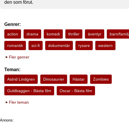
den som förut.
Genrer:
action
drama
komedi
thriller
äventyr
barn/familj
romantik
sci-fi
dokumentär
rysare
western
Fler genrer
Teman:
Astrid Lindgren
Dinosaurier
Hästar
Zombies
Guldbaggen - Bästa film
Oscar - Bästa film
Fler teman
Annons: