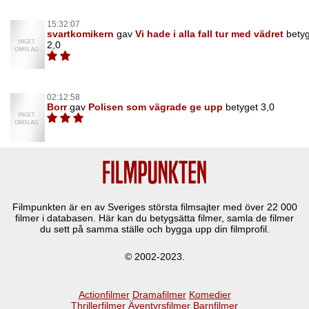
15:32:07
svartkomikern
gav
Vi hade i alla fall tur med vädret
bety
2,0
02:12:58
Borr
gav
Polisen som vägrade ge upp
betyget 3,0
Filmpunkten är en av Sveriges största filmsajter med över
22 000
filmer i databasen. Här kan du betygsätta filmer, samla de filmer
du sett på samma ställe och bygga upp din filmprofil.
© 2002-2023.
Actionfilmer
Dramafilmer
Komedier
Thrillerfilmer
Äventyrsfilmer
Barnfilmer