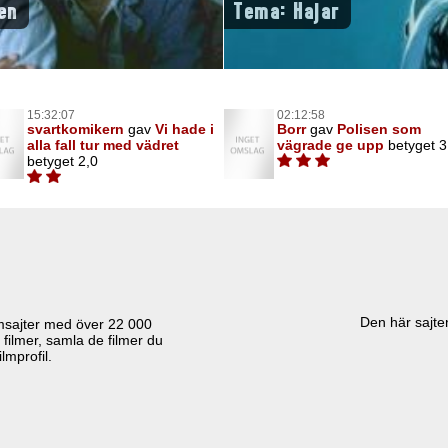
en
Tema: Hajar
15:32:07
02:12:58
svartkomikern
gav
Vi hade i
Borr
gav
Polisen som
alla fall tur med vädret
vägrade ge upp
betyget 3
betyget 2,0
Den här sajten
lmsajter med över
22 000
 filmer, samla de filmer du
lmprofil.