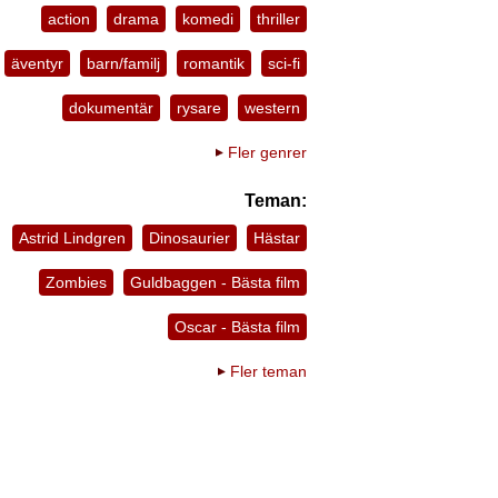
action
drama
komedi
thriller
äventyr
barn/familj
romantik
sci-fi
dokumentär
rysare
western
Fler genrer
Teman:
Astrid Lindgren
Dinosaurier
Hästar
Zombies
Guldbaggen - Bästa film
Oscar - Bästa film
Fler teman