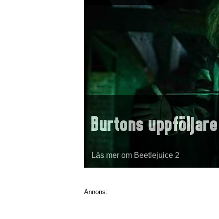
Burtons uppföljare
Läs mer om Beetlejuice 2
Annons: