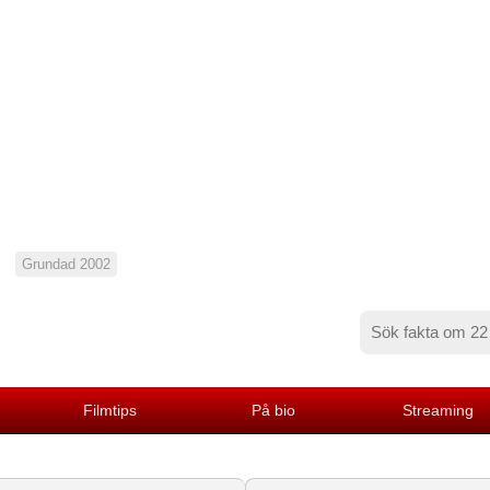
Grundad 2002
Filmtips
På bio
Streaming