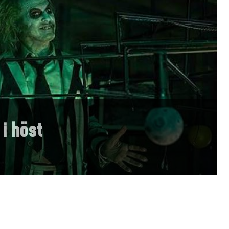
 i höst