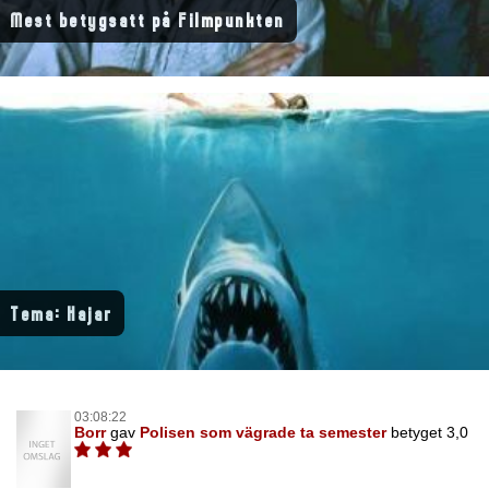
Mest betygsatt på Filmpunkten
Tema: Hajar
03:08:22
Borr
gav
Polisen som vägrade ta semester
betyget 3,0