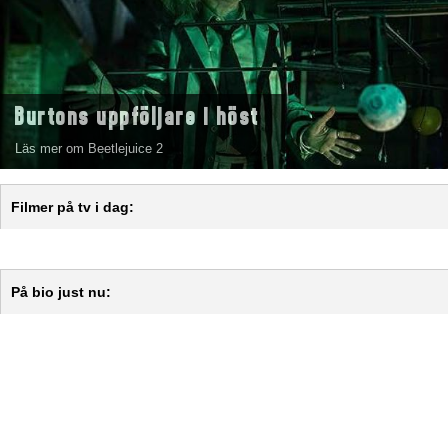
Burtons uppföljare i höst
Läs mer om Beetlejuice 2
Filmer på tv i dag:
På bio just nu: