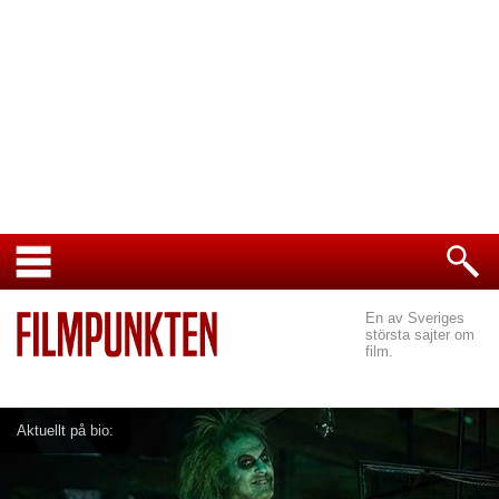
En av Sveriges
största sajter om
film.
Aktuellt på bio: