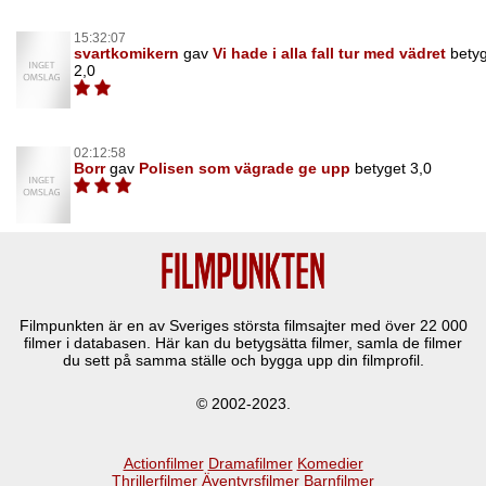
15:32:07
svartkomikern
gav
Vi hade i alla fall tur med vädret
bety
2,0
02:12:58
Borr
gav
Polisen som vägrade ge upp
betyget 3,0
Filmpunkten är en av Sveriges största filmsajter med över
22 000
filmer i databasen. Här kan du betygsätta filmer, samla de filmer
du sett på samma ställe och bygga upp din filmprofil.
© 2002-2023.
Actionfilmer
Dramafilmer
Komedier
Thrillerfilmer
Äventyrsfilmer
Barnfilmer