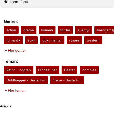
den som förut.
Genrer:
action
drama
komedi
thriller
äventyr
barn/familj
romantik
sci-fi
dokumentär
rysare
western
Fler genrer
Teman:
Astrid Lindgren
Dinosaurier
Hästar
Zombies
Guldbaggen - Bästa film
Oscar - Bästa film
Fler teman
Annons: