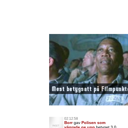
Mest betygsatt på Filmpunkt
02:12:58
Borr
gav
Polisen som
vägrade ge upp
betyget 3,0