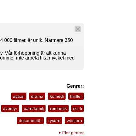
4 000 filmer, är unik. Närmare 350
av. Vår förhoppning är att kunna
 kommer inte arbeta lika mycket med
Genrer:
action
drama
komedi
thriller
äventyr
barn/familj
romantik
sci-fi
dokumentär
rysare
western
Fler genrer