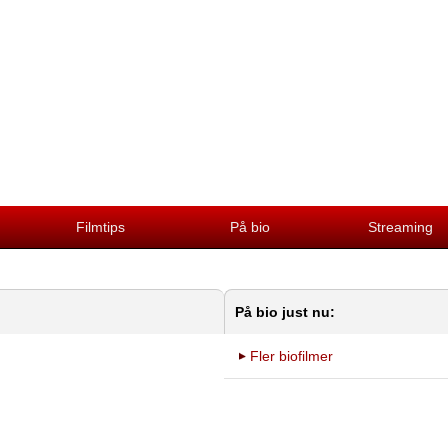
Filmtips
På bio
Streaming
På bio just nu:
Fler biofilmer