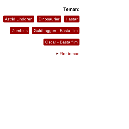
Teman:
Astrid Lindgren
Dinosaurier
Hästar
Zombies
Guldbaggen - Bästa film
Oscar - Bästa film
Fler teman