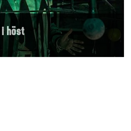
 i höst