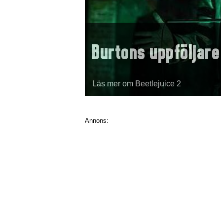
Burtons uppföljare
Läs mer om Beetlejuice 2
Annons: