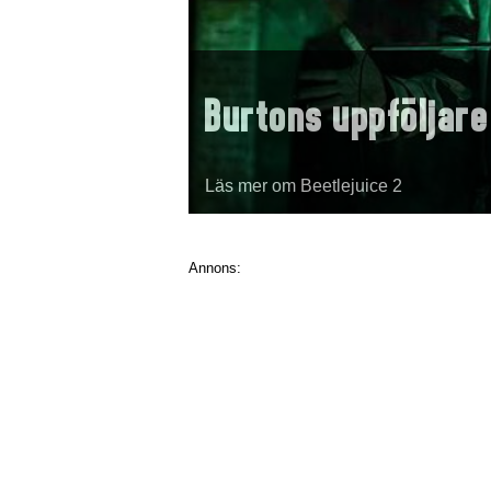
Burtons uppföljare
Läs mer om Beetlejuice 2
Annons: