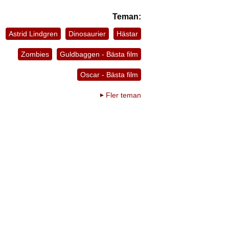
Teman:
Astrid Lindgren
Dinosaurier
Hästar
Zombies
Guldbaggen - Bästa film
Oscar - Bästa film
Fler teman