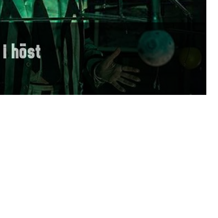
 i höst