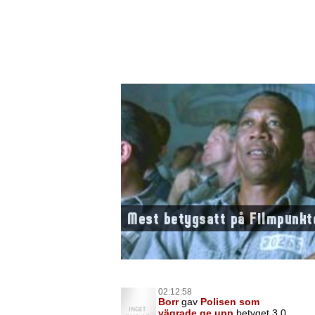
Mest betygsatt på Filmpunkt
02:12:58
Borr
gav
Polisen som
vägrade ge upp
betyget 3,0