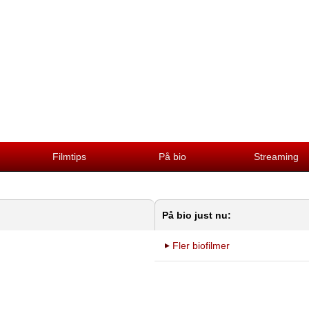
Filmtips
På bio
Streaming
På bio just nu:
Fler biofilmer