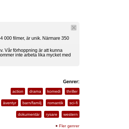
4 000 filmer, är unik. Närmare 350
av. Vår förhoppning är att kunna
 kommer inte arbeta lika mycket med
Genrer:
action
drama
komedi
thriller
äventyr
barn/familj
romantik
sci-fi
dokumentär
rysare
western
Fler genrer