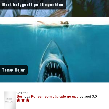
Mest betygsatt på Filmpunkten
Tema: Hajar
02:12:58
Borr
gav
Polisen som vägrade ge upp
betyget 3,0