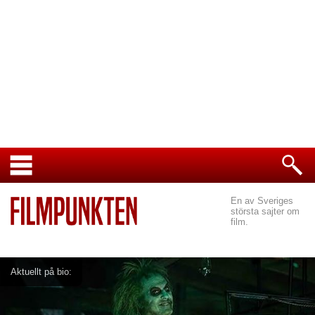
En av Sveriges
största sajter om
film.
Aktuellt på bio: