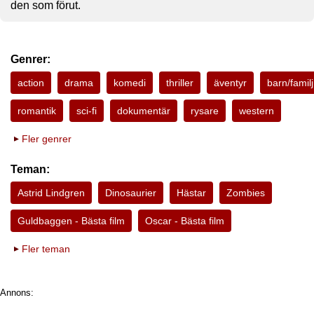
den som förut.
Genrer:
action
drama
komedi
thriller
äventyr
barn/familj
romantik
sci-fi
dokumentär
rysare
western
Fler genrer
Teman:
Astrid Lindgren
Dinosaurier
Hästar
Zombies
Guldbaggen - Bästa film
Oscar - Bästa film
Fler teman
Annons: