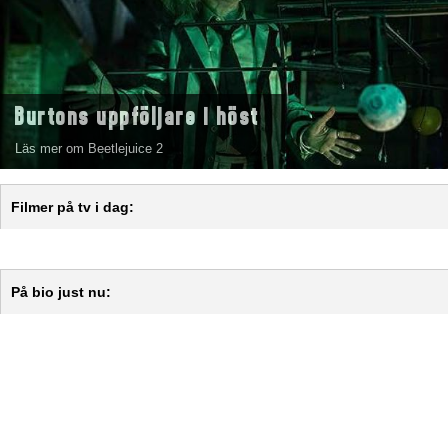
Burtons uppföljare i höst
Läs mer om Beetlejuice 2
Filmer på tv i dag:
På bio just nu: