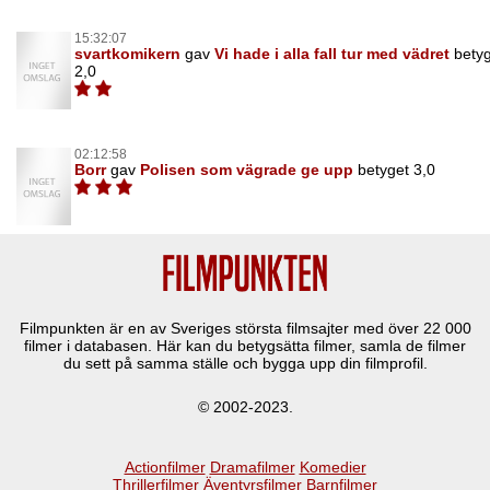
15:32:07
svartkomikern
gav
Vi hade i alla fall tur med vädret
bety
2,0
02:12:58
Borr
gav
Polisen som vägrade ge upp
betyget 3,0
Filmpunkten är en av Sveriges största filmsajter med över
22 000
filmer i databasen. Här kan du betygsätta filmer, samla de filmer
du sett på samma ställe och bygga upp din filmprofil.
© 2002-2023.
Actionfilmer
Dramafilmer
Komedier
Thrillerfilmer
Äventyrsfilmer
Barnfilmer