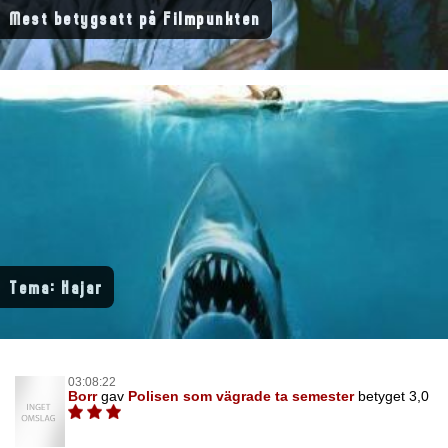
Mest betygsatt på Filmpunkten
Tema: Hajar
03:08:22
Borr
gav
Polisen som vägrade ta semester
betyget 3,0