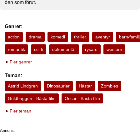
den som förut.
Genrer:
action
drama
komedi
thriller
äventyr
barn/familj
romantik
sci-fi
dokumentär
rysare
western
Fler genrer
Teman:
Astrid Lindgren
Dinosaurier
Hästar
Zombies
Guldbaggen - Bästa film
Oscar - Bästa film
Fler teman
Annons: