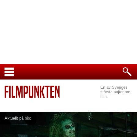
En av Sveriges
största sajter om
film.
Aktuellt på bio: