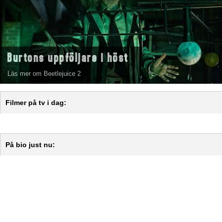
Burtons uppföljare i höst
Läs mer om Beetlejuice 2
Filmer på tv i dag:
På bio just nu: