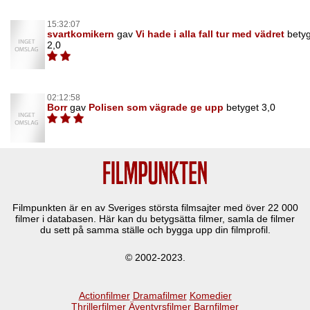
15:32:07
svartkomikern
gav
Vi hade i alla fall tur med vädret
bety
2,0
02:12:58
Borr
gav
Polisen som vägrade ge upp
betyget 3,0
Filmpunkten är en av Sveriges största filmsajter med över
22 000
filmer i databasen. Här kan du betygsätta filmer, samla de filmer
du sett på samma ställe och bygga upp din filmprofil.
© 2002-2023.
Actionfilmer
Dramafilmer
Komedier
Thrillerfilmer
Äventyrsfilmer
Barnfilmer