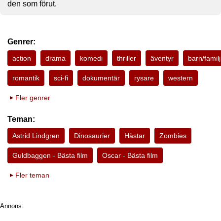
den som förut.
Genrer:
action
drama
komedi
thriller
äventyr
barn/familj
romantik
sci-fi
dokumentär
rysare
western
Fler genrer
Teman:
Astrid Lindgren
Dinosaurier
Hästar
Zombies
Guldbaggen - Bästa film
Oscar - Bästa film
Fler teman
Annons: