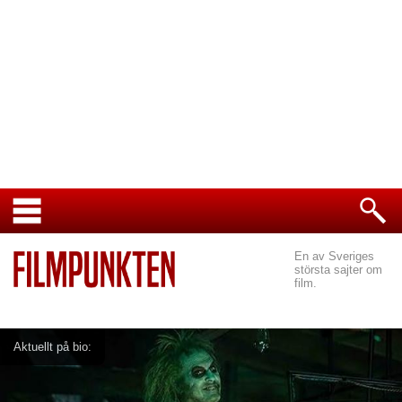
En av Sveriges
största sajter om
film.
Aktuellt på bio: