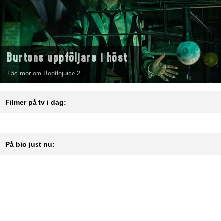
Burtons uppföljare i höst
Läs mer om Beetlejuice 2
Filmer på tv i dag:
På bio just nu: