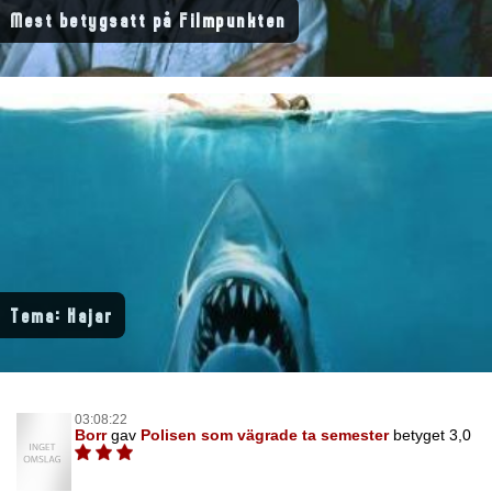
Mest betygsatt på Filmpunkten
Tema: Hajar
03:08:22
Borr
gav
Polisen som vägrade ta semester
betyget 3,0