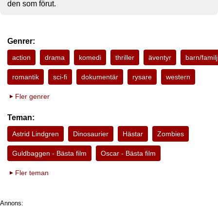
den som förut.
Genrer:
action
drama
komedi
thriller
äventyr
barn/familj
romantik
sci-fi
dokumentär
rysare
western
Fler genrer
Teman:
Astrid Lindgren
Dinosaurier
Hästar
Zombies
Guldbaggen - Bästa film
Oscar - Bästa film
Fler teman
Annons: