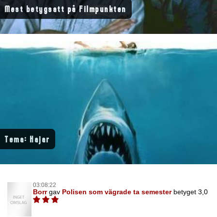
Mest betygsatt på Filmpunkten
Tema: Hajar
03:08:22
Borr
gav
Polisen som vägrade ta semester
betyget 3,0