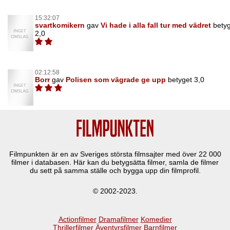
15:32:07
svartkomikern
gav
Vi hade i alla fall tur med vädret
bety
2,0
02:12:58
Borr
gav
Polisen som vägrade ge upp
betyget 3,0
Filmpunkten är en av Sveriges största filmsajter med över
22 000
filmer i databasen. Här kan du betygsätta filmer, samla de filmer
du sett på samma ställe och bygga upp din filmprofil.
© 2002-2023.
Actionfilmer
Dramafilmer
Komedier
Thrillerfilmer
Äventyrsfilmer
Barnfilmer