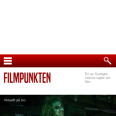
En av Sveriges
största sajter om
film.
Aktuellt på bio: