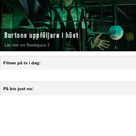
Burtons uppföljare i höst
Läs mer om Beetlejuice 2
Filmer på tv i dag:
På bio just nu: