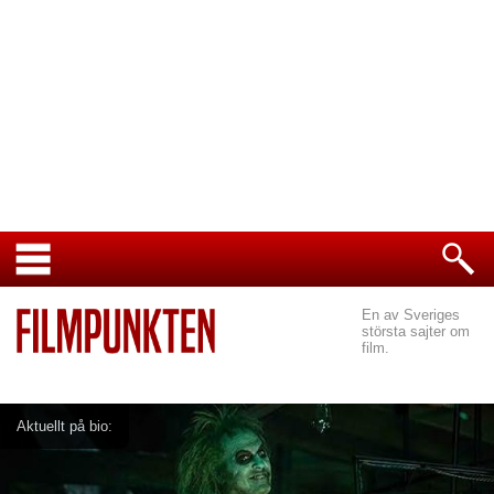
En av Sveriges
största sajter om
film.
Aktuellt på bio: