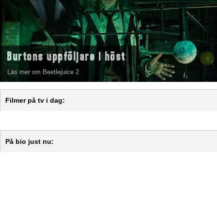
Burtons uppföljare i höst
Läs mer om Beetlejuice 2
Filmer på tv i dag:
På bio just nu: