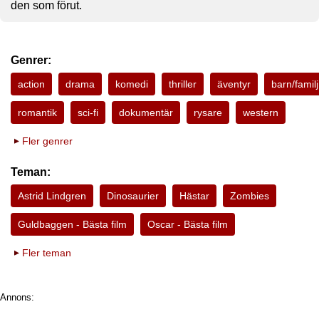
den som förut.
Genrer:
action
drama
komedi
thriller
äventyr
barn/familj
romantik
sci-fi
dokumentär
rysare
western
Fler genrer
Teman:
Astrid Lindgren
Dinosaurier
Hästar
Zombies
Guldbaggen - Bästa film
Oscar - Bästa film
Fler teman
Annons: