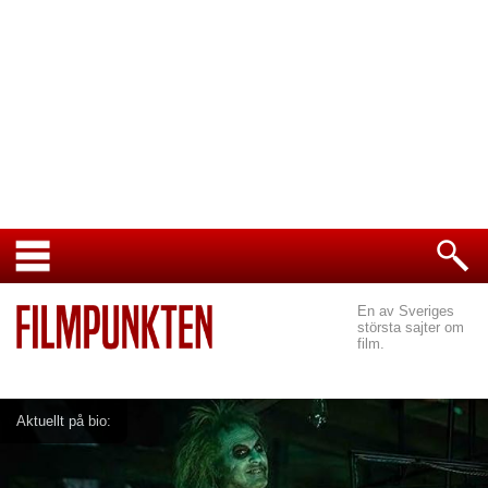
En av Sveriges
största sajter om
film.
Aktuellt på bio: