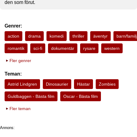
den som förut.
Genrer:
action
drama
komedi
thriller
äventyr
barn/familj
romantik
sci-fi
dokumentär
rysare
western
Fler genrer
Teman:
Astrid Lindgren
Dinosaurier
Hästar
Zombies
Guldbaggen - Bästa film
Oscar - Bästa film
Fler teman
Annons: