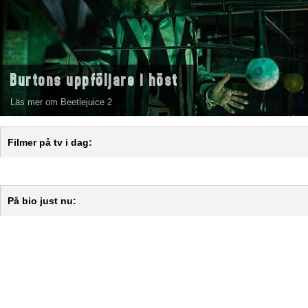
Burtons uppföljare i höst
Läs mer om Beetlejuice 2
Filmer på tv i dag:
På bio just nu: