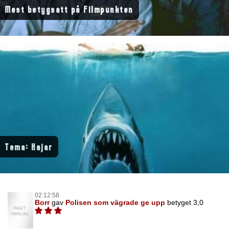
Mest betygsatt på Filmpunkten
Tema: Hajar
02:12:58
Borr
gav
Polisen som vägrade ge upp
betyget 3,0