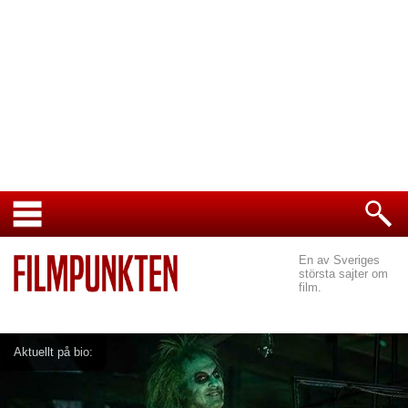
En av Sveriges
största sajter om
film.
Aktuellt på bio: