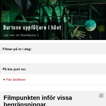
Burtons uppföljare i höst
Läs mer om Beetlejuice 2
Filmer på tv i dag:
På bio just nu:
Fler biofilmer
Filmpunkten inför vissa
begränsningar.