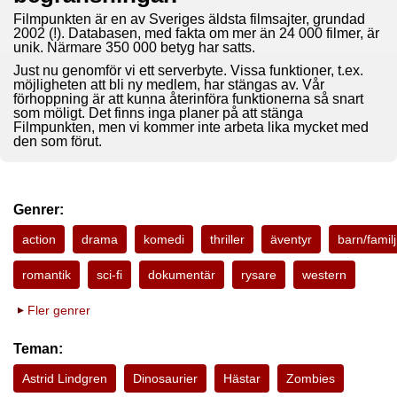
Filmpunkten är en av Sveriges äldsta filmsajter, grundad
2002 (!). Databasen, med fakta om mer än 24 000 filmer, är
unik. Närmare 350 000 betyg har satts.
Just nu genomför vi ett serverbyte. Vissa funktioner, t.ex.
möjligheten att bli ny medlem, har stängas av. Vår
förhoppning är att kunna återinföra funktionerna så snart
som möligt. Det finns inga planer på att stänga
Filmpunkten, men vi kommer inte arbeta lika mycket med
den som förut.
Genrer:
action
drama
komedi
thriller
äventyr
barn/familj
romantik
sci-fi
dokumentär
rysare
western
Fler genrer
Teman:
Astrid Lindgren
Dinosaurier
Hästar
Zombies