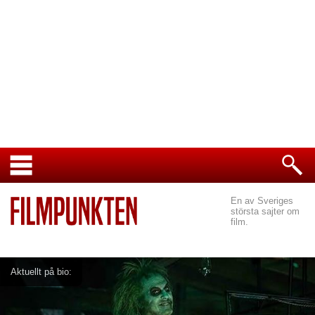
En av Sveriges
största sajter om
film.
Aktuellt på bio: