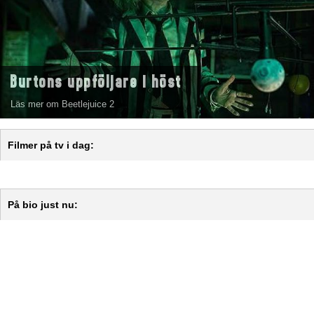
Burtons uppföljare i höst
Läs mer om Beetlejuice 2
Filmer på tv i dag:
På bio just nu: