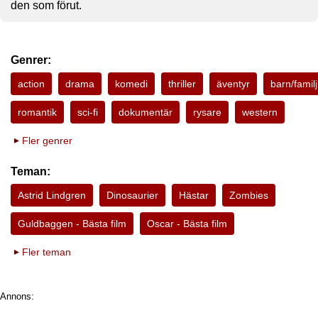
den som förut.
Genrer:
action
drama
komedi
thriller
äventyr
barn/familj
romantik
sci-fi
dokumentär
rysare
western
Fler genrer
Teman:
Astrid Lindgren
Dinosaurier
Hästar
Zombies
Guldbaggen - Bästa film
Oscar - Bästa film
Fler teman
Annons: