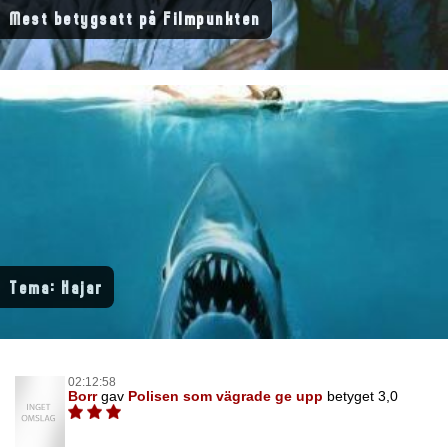
Mest betygsatt på Filmpunkten
Tema: Hajar
02:12:58
Borr
gav
Polisen som vägrade ge upp
betyget 3,0