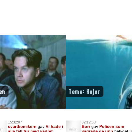
en
Tema: Hajar
15:32:07
02:12:58
svartkomikern
gav
Vi hade i
Borr
gav
Polisen som
alla fall tur med vädret
vägrade ge upp
betyget 3