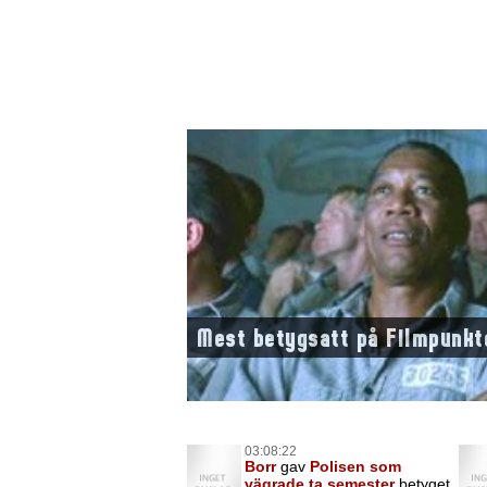
Mest betygsatt på Filmpunkt
03:08:22
Borr
gav
Polisen som
vägrade ta semester
betyget