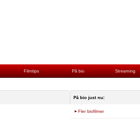
Filmtips
På bio
Streaming
På bio just nu:
Fler biofilmer