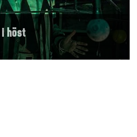
 i höst