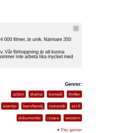
4 000 filmer, är unik. Närmare 350
av. Vår förhoppning är att kunna
 kommer inte arbeta lika mycket med
Genrer:
action
drama
komedi
thriller
äventyr
barn/familj
romantik
sci-fi
dokumentär
rysare
western
Fler genrer