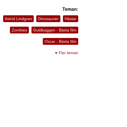
Teman:
Astrid Lindgren
Dinosaurier
Hästar
Zombies
Guldbaggen - Bästa film
Oscar - Bästa film
Fler teman