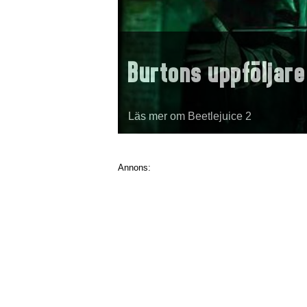
Burtons uppföljare
Läs mer om Beetlejuice 2
Annons: