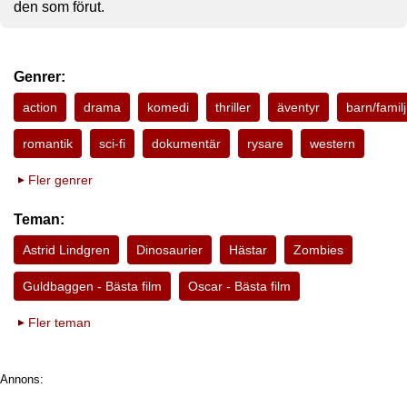
den som förut.
Genrer:
action
drama
komedi
thriller
äventyr
barn/familj
romantik
sci-fi
dokumentär
rysare
western
Fler genrer
Teman:
Astrid Lindgren
Dinosaurier
Hästar
Zombies
Guldbaggen - Bästa film
Oscar - Bästa film
Fler teman
Annons: