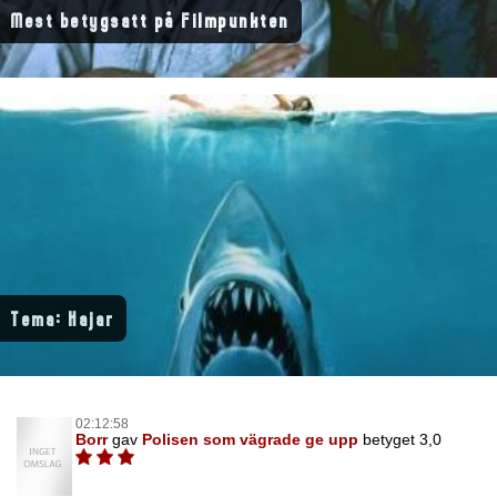
Mest betygsatt på Filmpunkten
Tema: Hajar
02:12:58
Borr
gav
Polisen som vägrade ge upp
betyget 3,0