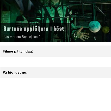
Burtons uppföljare i höst
Läs mer om Beetlejuice 2
Filmer på tv i dag:
På bio just nu: