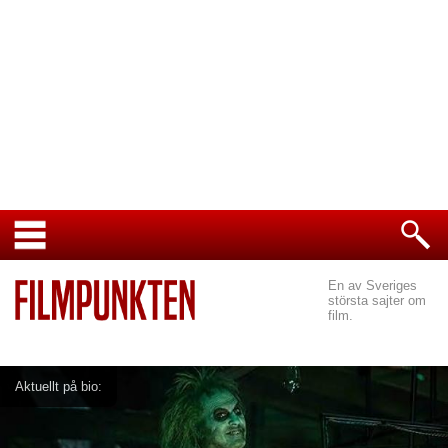
En av Sveriges
största sajter om
film.
Aktuellt på bio: