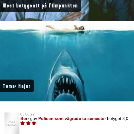
Mest betygsatt på Filmpunkten
Tema: Hajar
03:08:22
Borr
gav
Polisen som vägrade ta semester
betyget 3,0