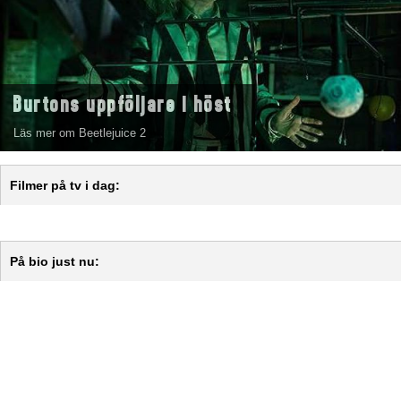
Burtons uppföljare i höst
Läs mer om Beetlejuice 2
Filmer på tv i dag:
På bio just nu: