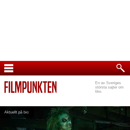
En av Sveriges
största sajter om
film.
Aktuellt på bio: