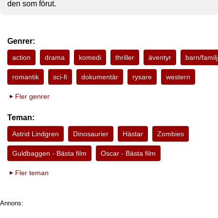
den som förut.
Genrer:
action
drama
komedi
thriller
äventyr
barn/familj
romantik
sci-fi
dokumentär
rysare
western
Fler genrer
Teman:
Astrid Lindgren
Dinosaurier
Hästar
Zombies
Guldbaggen - Bästa film
Oscar - Bästa film
Fler teman
Annons: