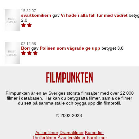
15:32:07
svartkomikern
gav
Vi hade i alla fall tur med vädret
bety
2,0
02:12:58
Borr
gav
Polisen som vägrade ge upp
betyget 3,0
Filmpunkten är en av Sveriges största filmsajter med över
22 000
filmer i databasen. Här kan du betygsätta filmer, samla de filmer
du sett på samma ställe och bygga upp din filmprofil.
© 2002-2023.
Actionfilmer
Dramafilmer
Komedier
Thrillerfilmer
Äventyrsfilmer
Barnfilmer