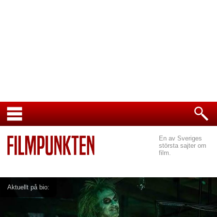
En av Sveriges
största sajter om
film.
Aktuellt på bio: