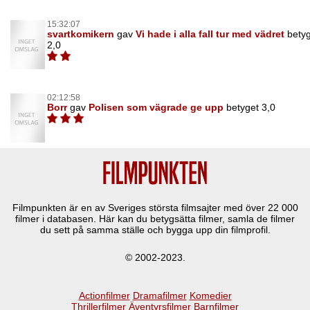
15:32:07
svartkomikern
gav
Vi hade i alla fall tur med vädret
bety
2,0
02:12:58
Borr
gav
Polisen som vägrade ge upp
betyget 3,0
Filmpunkten är en av Sveriges största filmsajter med över
22 000
filmer i databasen. Här kan du betygsätta filmer, samla de filmer
du sett på samma ställe och bygga upp din filmprofil.
© 2002-2023.
Actionfilmer
Dramafilmer
Komedier
Thrillerfilmer
Äventyrsfilmer
Barnfilmer