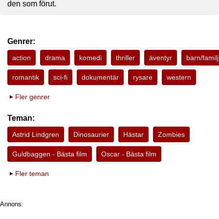
den som förut.
Genrer:
action
drama
komedi
thriller
äventyr
barn/familj
romantik
sci-fi
dokumentär
rysare
western
Fler genrer
Teman:
Astrid Lindgren
Dinosaurier
Hästar
Zombies
Guldbaggen - Bästa film
Oscar - Bästa film
Fler teman
Annons: