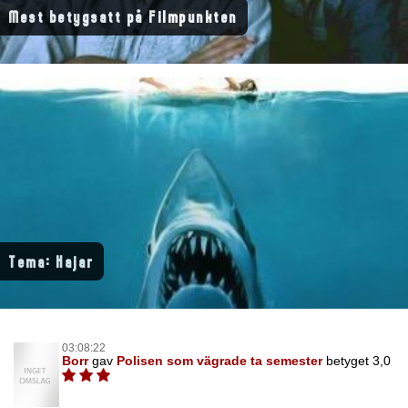
Mest betygsatt på Filmpunkten
Tema: Hajar
03:08:22
Borr
gav
Polisen som vägrade ta semester
betyget 3,0