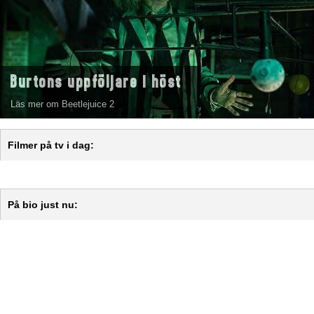
Burtons uppföljare i höst
Läs mer om Beetlejuice 2
Filmer på tv i dag:
På bio just nu: