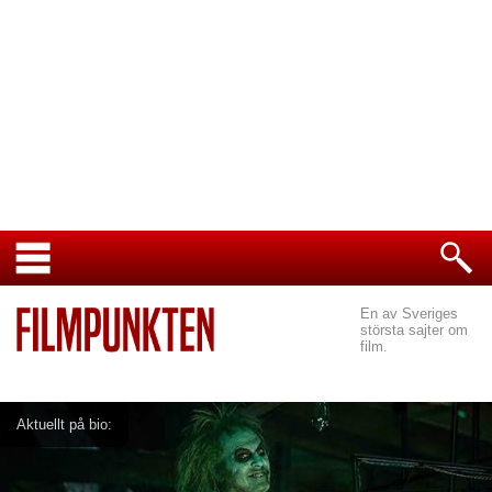
En av Sveriges
största sajter om
film.
Aktuellt på bio: