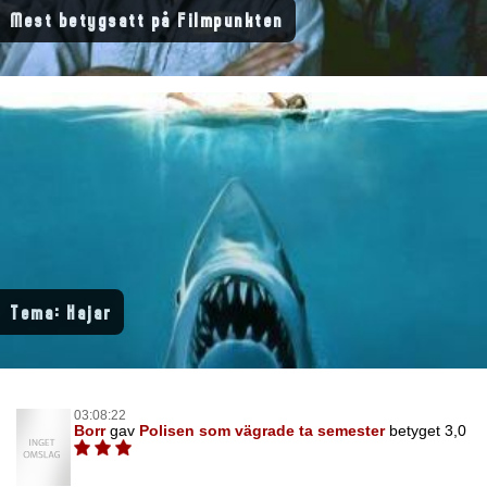
Mest betygsatt på Filmpunkten
Tema: Hajar
03:08:22
Borr
gav
Polisen som vägrade ta semester
betyget 3,0