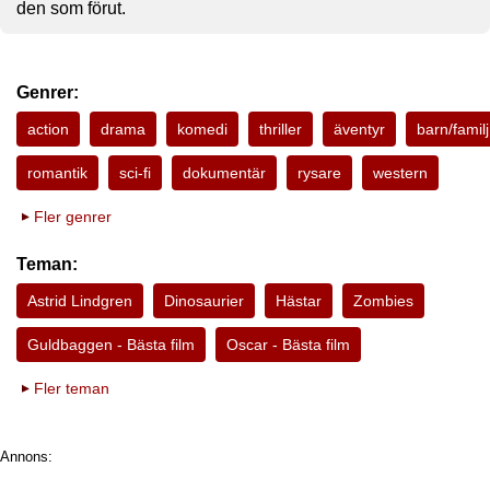
den som förut.
Genrer:
action
drama
komedi
thriller
äventyr
barn/familj
romantik
sci-fi
dokumentär
rysare
western
Fler genrer
Teman:
Astrid Lindgren
Dinosaurier
Hästar
Zombies
Guldbaggen - Bästa film
Oscar - Bästa film
Fler teman
Annons: