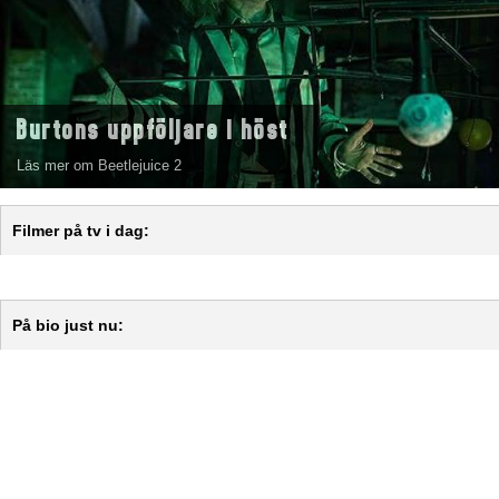
Burtons uppföljare i höst
Läs mer om Beetlejuice 2
Filmer på tv i dag:
På bio just nu: