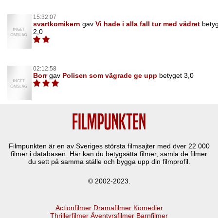
15:32:07
svartkomikern
gav
Vi hade i alla fall tur med vädret
bety
2,0
02:12:58
Borr
gav
Polisen som vägrade ge upp
betyget 3,0
Filmpunkten är en av Sveriges största filmsajter med över
22 000
filmer i databasen. Här kan du betygsätta filmer, samla de filmer
du sett på samma ställe och bygga upp din filmprofil.
© 2002-2023.
Actionfilmer
Dramafilmer
Komedier
Thrillerfilmer
Äventyrsfilmer
Barnfilmer