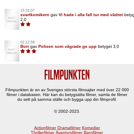
15:32:07
svartkomikern
gav
Vi hade i alla fall tur med vädret
bety
2,0
02:12:58
Borr
gav
Polisen som vägrade ge upp
betyget 3,0
Filmpunkten är en av Sveriges största filmsajter med över
22 000
filmer i databasen. Här kan du betygsätta filmer, samla de filmer
du sett på samma ställe och bygga upp din filmprofil.
© 2002-2023.
Actionfilmer
Dramafilmer
Komedier
Thrillerfilmer
Äventyrsfilmer
Barnfilmer