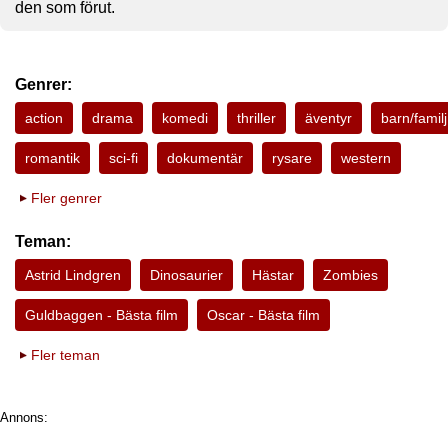
den som förut.
Genrer:
action
drama
komedi
thriller
äventyr
barn/familj
romantik
sci-fi
dokumentär
rysare
western
Fler genrer
Teman:
Astrid Lindgren
Dinosaurier
Hästar
Zombies
Guldbaggen - Bästa film
Oscar - Bästa film
Fler teman
Annons: