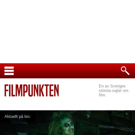
En av Sveriges
största sajter om
film.
Aktuellt på bio: