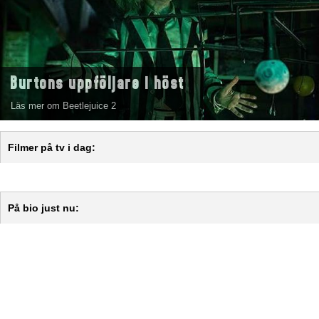
Burtons uppföljare i höst
Läs mer om Beetlejuice 2
Filmer på tv i dag:
På bio just nu: