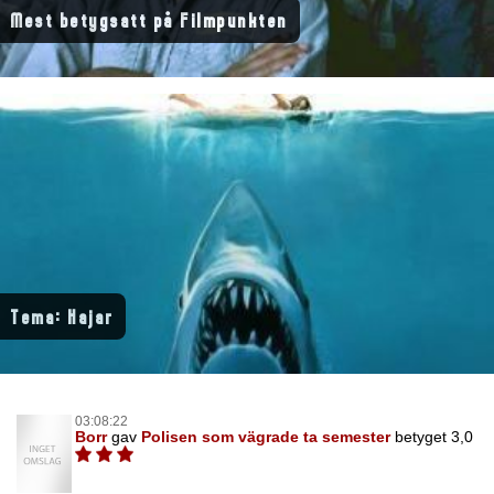
Mest betygsatt på Filmpunkten
Tema: Hajar
03:08:22
Borr
gav
Polisen som vägrade ta semester
betyget 3,0