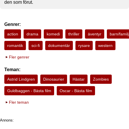
den som förut.
Genrer:
action
drama
komedi
thriller
äventyr
barn/familj
romantik
sci-fi
dokumentär
rysare
western
Fler genrer
Teman:
Astrid Lindgren
Dinosaurier
Hästar
Zombies
Guldbaggen - Bästa film
Oscar - Bästa film
Fler teman
Annons: