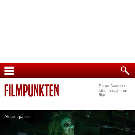
En av Sveriges
största sajter om
film.
Aktuellt på bio: