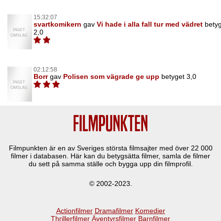
15:32:07
svartkomikern
gav
Vi hade i alla fall tur med vädret
bety
2,0
02:12:58
Borr
gav
Polisen som vägrade ge upp
betyget 3,0
Filmpunkten är en av Sveriges största filmsajter med över
22 000
filmer i databasen. Här kan du betygsätta filmer, samla de filmer
du sett på samma ställe och bygga upp din filmprofil.
© 2002-2023.
Actionfilmer
Dramafilmer
Komedier
Thrillerfilmer
Äventyrsfilmer
Barnfilmer