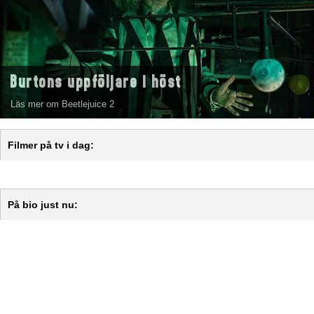
Burtons uppföljare i höst
Läs mer om Beetlejuice 2
Filmer på tv i dag:
På bio just nu: