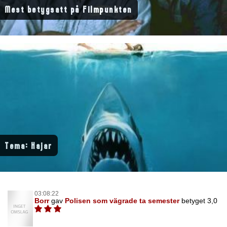
Mest betygsatt på Filmpunkten
Tema: Hajar
03:08:22
Borr
gav
Polisen som vägrade ta semester
betyget 3,0