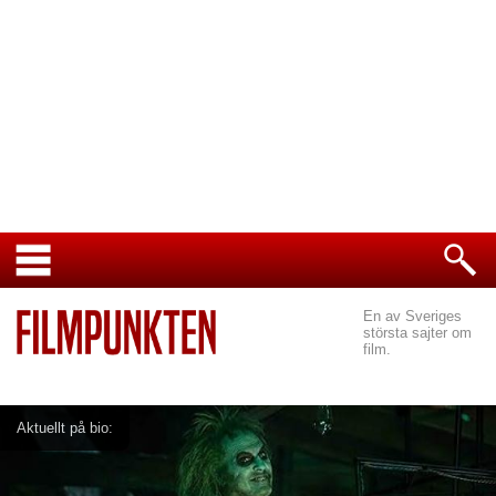
En av Sveriges
största sajter om
film.
Aktuellt på bio: