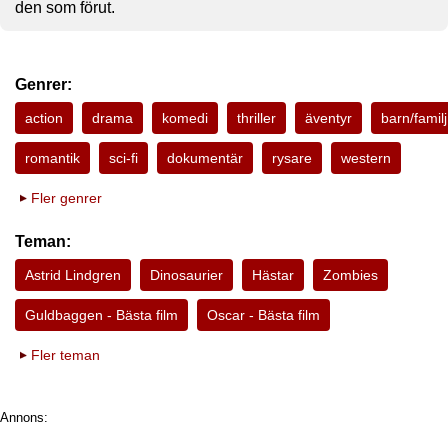
den som förut.
Genrer:
action
drama
komedi
thriller
äventyr
barn/familj
romantik
sci-fi
dokumentär
rysare
western
Fler genrer
Teman:
Astrid Lindgren
Dinosaurier
Hästar
Zombies
Guldbaggen - Bästa film
Oscar - Bästa film
Fler teman
Annons: