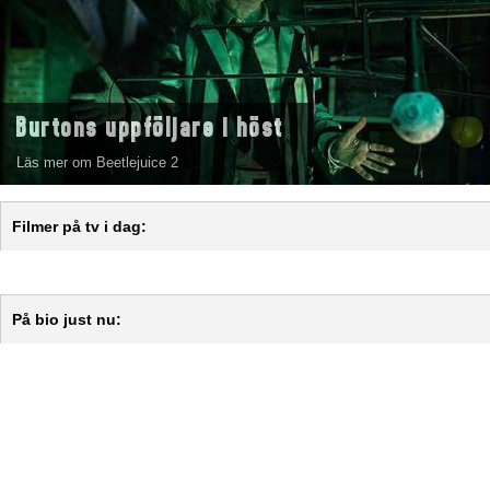
Burtons uppföljare i höst
Läs mer om Beetlejuice 2
Filmer på tv i dag:
På bio just nu: