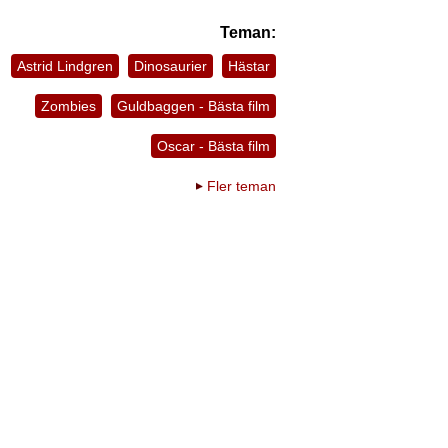
Teman:
Astrid Lindgren
Dinosaurier
Hästar
Zombies
Guldbaggen - Bästa film
Oscar - Bästa film
Fler teman