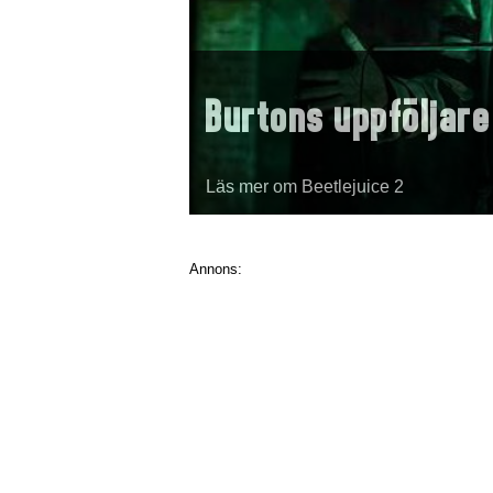
Burtons uppföljare
Läs mer om Beetlejuice 2
Annons: