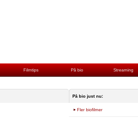
Filmtips
På bio
Streaming
På bio just nu:
Fler biofilmer