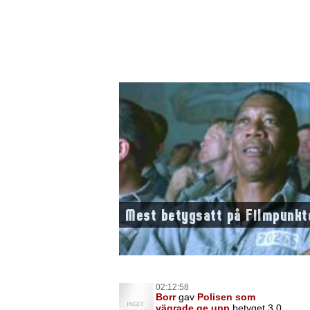
Mest betygsatt på Filmpunkt
02:12:58
Borr
gav
Polisen som
vägrade ge upp
betyget 3,0