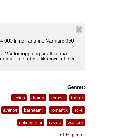
4 000 filmer, är unik. Närmare 350
av. Vår förhoppning är att kunna
 kommer inte arbeta lika mycket med
Genrer:
action
drama
komedi
thriller
äventyr
barn/familj
romantik
sci-fi
dokumentär
rysare
western
Fler genrer