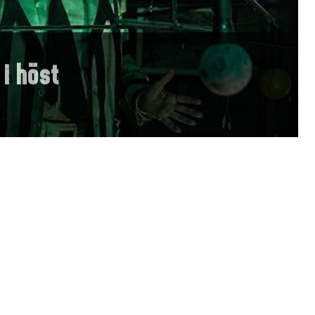
 i höst