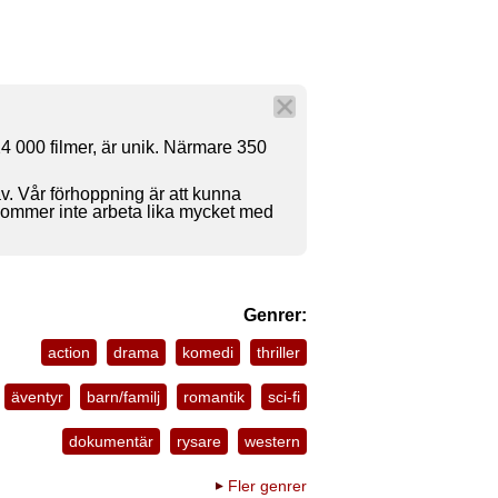
4 000 filmer, är unik. Närmare 350
av. Vår förhoppning är att kunna
 kommer inte arbeta lika mycket med
Genrer:
action
drama
komedi
thriller
äventyr
barn/familj
romantik
sci-fi
dokumentär
rysare
western
Fler genrer