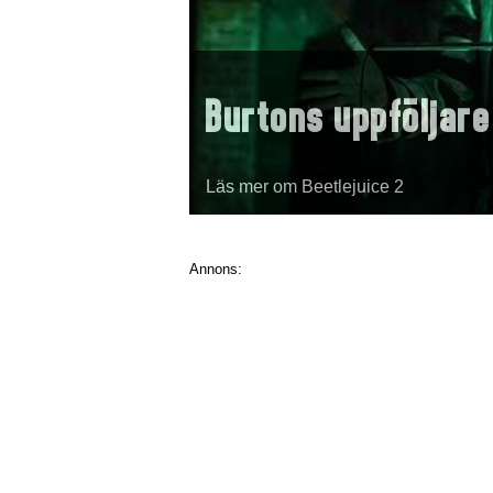
Burtons uppföljare
Läs mer om Beetlejuice 2
Annons: