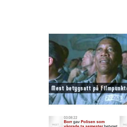
Mest betygsatt på Filmpunkt
03:08:22
Borr
gav
Polisen som
vägrade ta semester
betyget