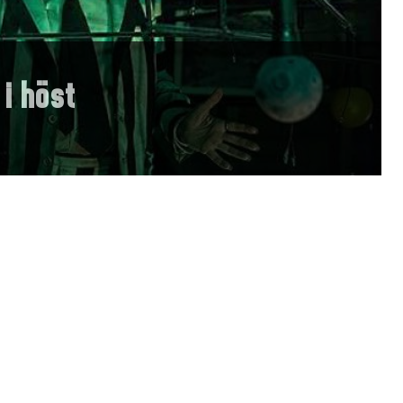
 i höst