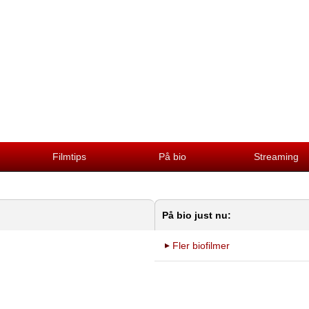
Filmtips
På bio
Streaming
På bio just nu:
Fler biofilmer