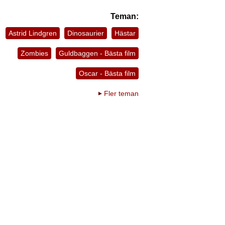
Teman:
Astrid Lindgren
Dinosaurier
Hästar
Zombies
Guldbaggen - Bästa film
Oscar - Bästa film
Fler teman