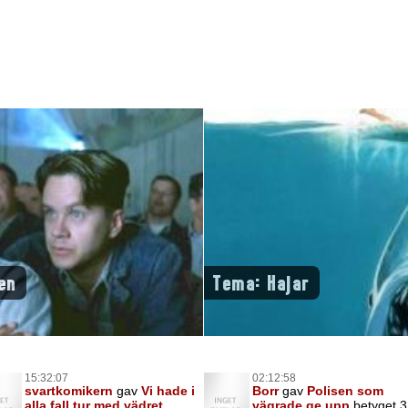
en
Tema: Hajar
15:32:07
02:12:58
svartkomikern
gav
Vi hade i
Borr
gav
Polisen som
alla fall tur med vädret
vägrade ge upp
betyget 3