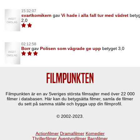
15:32:07
svartkomikern
gav
Vi hade i alla fall tur med vädret
bety
2,0
02:12:58
Borr
gav
Polisen som vägrade ge upp
betyget 3,0
Filmpunkten är en av Sveriges största filmsajter med över
22 000
filmer i databasen. Här kan du betygsätta filmer, samla de filmer
du sett på samma ställe och bygga upp din filmprofil.
© 2002-2023.
Actionfilmer
Dramafilmer
Komedier
Thrillerfilmer
Äventyrsfilmer
Barnfilmer