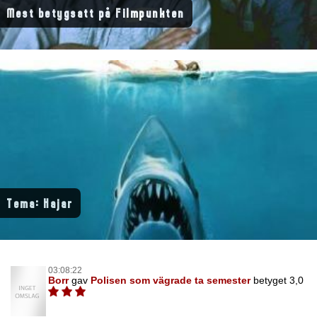
Mest betygsatt på Filmpunkten
Tema: Hajar
03:08:22
Borr
gav
Polisen som vägrade ta semester
betyget 3,0