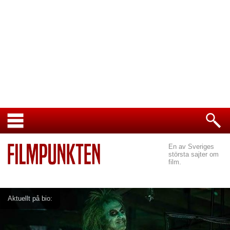
En av Sveriges
största sajter om
film.
Aktuellt på bio: