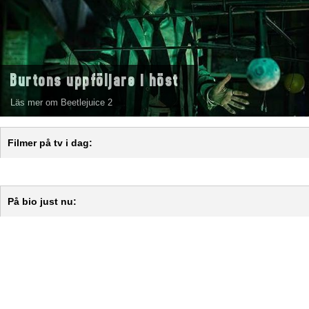
Burtons uppföljare i höst
Läs mer om Beetlejuice 2
Filmer på tv i dag:
På bio just nu: