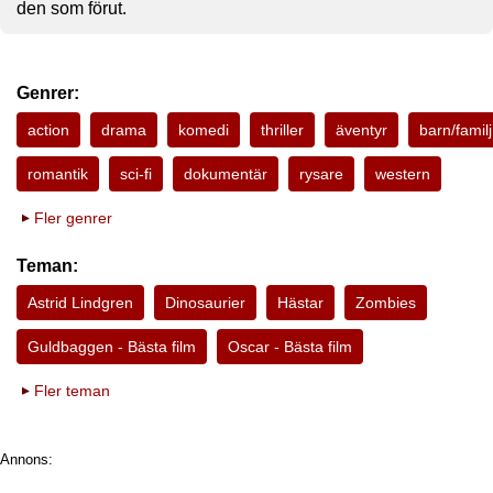
den som förut.
Genrer:
action
drama
komedi
thriller
äventyr
barn/familj
romantik
sci-fi
dokumentär
rysare
western
Fler genrer
Teman:
Astrid Lindgren
Dinosaurier
Hästar
Zombies
Guldbaggen - Bästa film
Oscar - Bästa film
Fler teman
Annons: