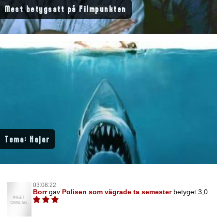
Mest betygsatt på Filmpunkten
Tema: Hajar
03:08:22
Borr
gav
Polisen som vägrade ta semester
betyget 3,0