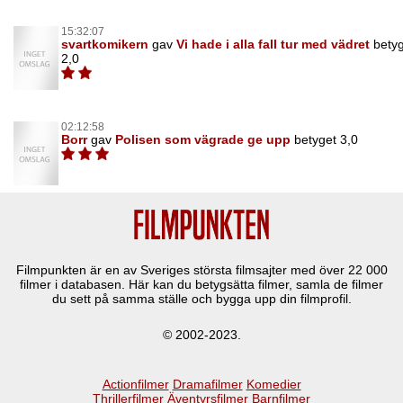
15:32:07
svartkomikern
gav
Vi hade i alla fall tur med vädret
bety
2,0
02:12:58
Borr
gav
Polisen som vägrade ge upp
betyget 3,0
Filmpunkten är en av Sveriges största filmsajter med över
22 000
filmer i databasen. Här kan du betygsätta filmer, samla de filmer
du sett på samma ställe och bygga upp din filmprofil.
© 2002-2023.
Actionfilmer
Dramafilmer
Komedier
Thrillerfilmer
Äventyrsfilmer
Barnfilmer