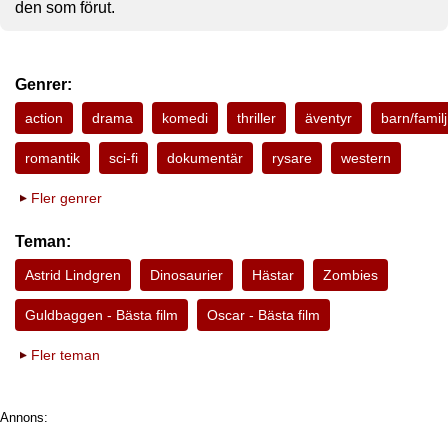
den som förut.
Genrer:
action
drama
komedi
thriller
äventyr
barn/familj
romantik
sci-fi
dokumentär
rysare
western
Fler genrer
Teman:
Astrid Lindgren
Dinosaurier
Hästar
Zombies
Guldbaggen - Bästa film
Oscar - Bästa film
Fler teman
Annons: