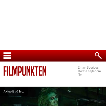
En av Sveriges
största sajter om
film.
Aktuellt på bio: