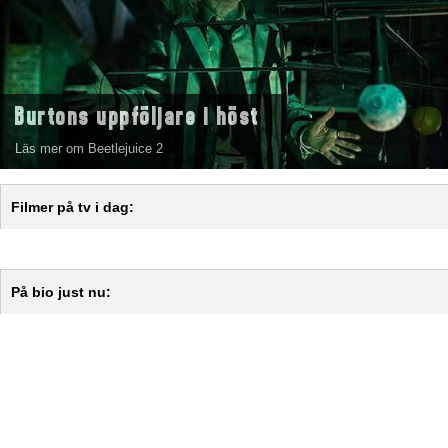
Burtons uppföljare i höst
Läs mer om Beetlejuice 2
Filmer på tv i dag:
På bio just nu: