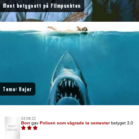
Mest betygsatt på Filmpunkten
Tema: Hajar
03:08:22
Borr
gav
Polisen som vägrade ta semester
betyget 3,0