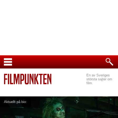
En av Sveriges
största sajter om
film.
Aktuellt på bio: