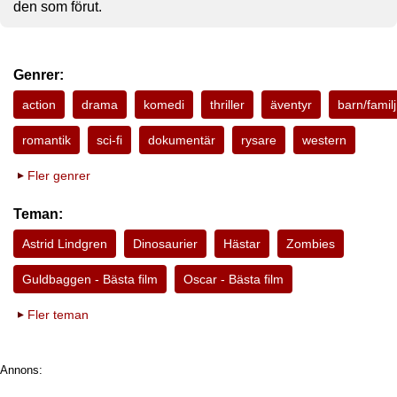
den som förut.
Genrer:
action
drama
komedi
thriller
äventyr
barn/familj
romantik
sci-fi
dokumentär
rysare
western
Fler genrer
Teman:
Astrid Lindgren
Dinosaurier
Hästar
Zombies
Guldbaggen - Bästa film
Oscar - Bästa film
Fler teman
Annons: