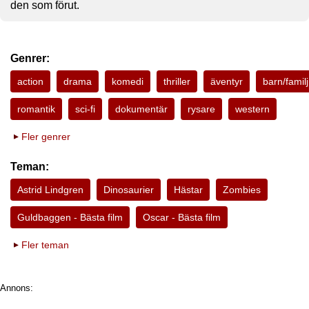
den som förut.
Genrer:
action
drama
komedi
thriller
äventyr
barn/familj
romantik
sci-fi
dokumentär
rysare
western
Fler genrer
Teman:
Astrid Lindgren
Dinosaurier
Hästar
Zombies
Guldbaggen - Bästa film
Oscar - Bästa film
Fler teman
Annons: