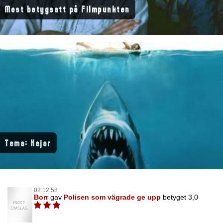
Mest betygsatt på Filmpunkten
Tema: Hajar
02:12:58
Borr
gav
Polisen som vägrade ge upp
betyget 3,0