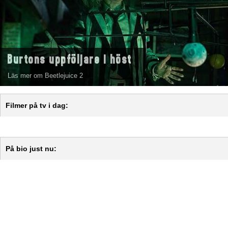
Burtons uppföljare i höst
Läs mer om Beetlejuice 2
Filmer på tv i dag:
På bio just nu: