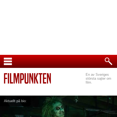
En av Sveriges
största sajter om
film.
Aktuellt på bio: