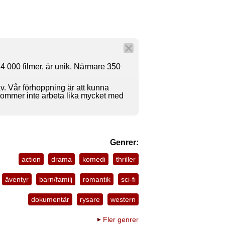
4 000 filmer, är unik. Närmare 350
av. Vår förhoppning är att kunna
 kommer inte arbeta lika mycket med
Genrer:
action
drama
komedi
thriller
äventyr
barn/familj
romantik
sci-fi
dokumentär
rysare
western
Fler genrer