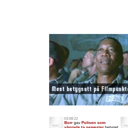
Mest betygsatt på Filmpunkt
03:08:22
Borr
gav
Polisen som
vägrade ta semester
betyget