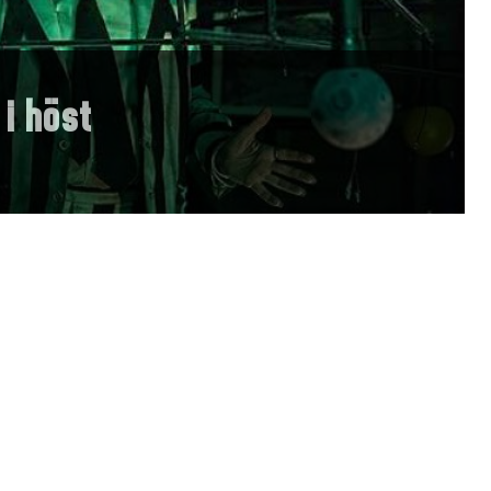
 i höst