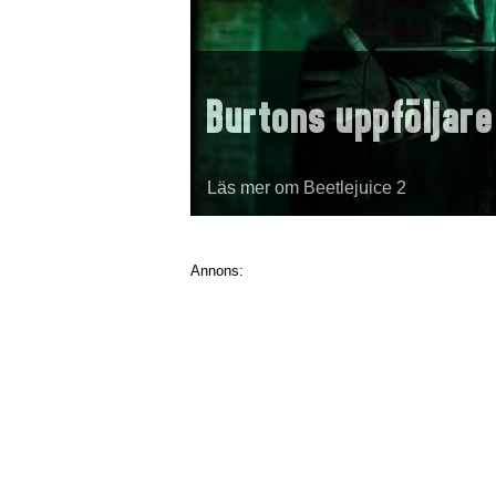
Burtons uppföljare
Läs mer om Beetlejuice 2
Annons: