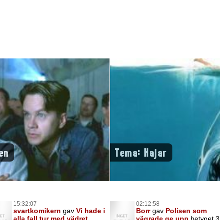
en
Tema: Hajar
15:32:07
02:12:58
svartkomikern
gav
Vi hade i
Borr
gav
Polisen som
alla fall tur med vädret
vägrade ge upp
betyget 3