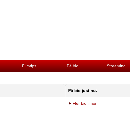
Filmtips
På bio
Streaming
På bio just nu:
Fler biofilmer