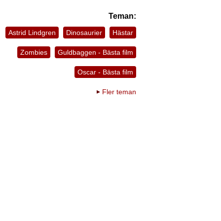
Teman:
Astrid Lindgren
Dinosaurier
Hästar
Zombies
Guldbaggen - Bästa film
Oscar - Bästa film
Fler teman